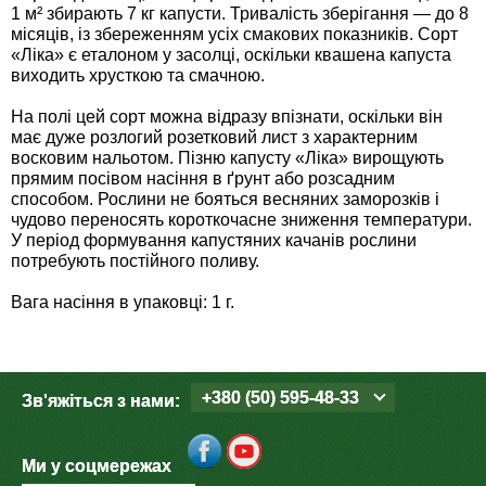
Средства защиты от мух
Семена сидератов
1 м² збирають 7 кг капусти. Тривалість зберігання — до 8
місяців, із збереженням усіх смакових показників. Сорт
«Ліка» є еталоном у засолці, оскільки квашена капуста
Средства защиты от моли
Семена табака
виходить хрусткою та смачною.
На полі цей сорт можна відразу впізнати, оскільки він
Средства защиты от капустницы
Семена томатов
має дуже розлогий розетковий лист з характерним
восковим нальотом. Пізню капусту «Ліка» вирощують
Средства защиты от кротов
прямим посівом насіння в ґрунт або розсадним
Семена газонной травы
способом. Рослини не бояться весняних заморозків і
чудово переносять короткочасне зниження температури.
Средства защиты от грызунов
Семена тыквы, патиссона
У період формування капустяних качанів рослини
потребують постійного поливу.
Препараты для септиков, выгребных ям и
Семена укропа
Вага насіння в упаковці: 1 г.
дачных туалетов, биодеструкторы
Семена фасоли
Хозяйственные товары
+380 (50) 595-48-33
Семена цветов
Зв'яжіться з нами:
Средства защиты растений
Семена шпината
Ми у соцмережах
Лидеры продаж