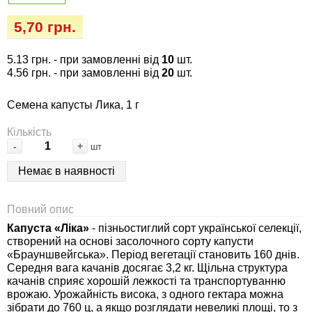
Семена огурцов
Удобрения
Удобрения «Сударушка», «Рязаночка»
5,70 грн.
Семена перца
Опрыскиватели
Удобрения «Чистый лист» кристаллические
5.13 грн.
- при замовленні від
10
шт.
100 г
Семена петрушки
Горшки для цветов, кашпо
4.56 грн.
- при замовленні від
20
шт.
Удобрения «Чистый лист» кристаллические
Семена капусты Лика, 1 г
Семена пряных трав
Перчатки
300 г
Кількість
Семена редиса
Тенты
-
+
шт
Удобрения «Чистый лист» в палочках
Немає в наявності
Семена редьки
Средства защиты от колорадского жука
Удобрения «Чистый лист» Успех
Повний опис
Семена салата
Средства защиты от тараканов, прусаков,
Капуста «Ліка»
- пізньостиглий сорт української селекції,
клопов, блох, домашних и садовых муравьев
створений на основі засолочного сорту капусти
Семена свеклы
«Брауншвейгська». Період вегетації становить 160 днів.
Средства защиты от комаров, москитов,
Середня вага качанів досягає 3,2 кг. Щільна структура
качанів сприяє хорошій лежкості та транспортуванню
клещей, ос, мошек, слепней
Семена сельдерея
врожаю. Урожайність висока, з одного гектара можна
зібрати до 760 ц, а якщо розглядати невеликі площі, то з