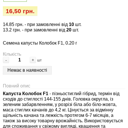
Семена огурцов
Удобрения
Удобрения «Сударушка», «Рязаночка»
16,50 грн.
Семена перца
Опрыскиватели
Удобрения «Чистый лист» кристаллические
14.85 грн.
- при замовленні від
10
шт.
100 г
Семена петрушки
Горшки для цветов, кашпо
13.2 грн.
- при замовленні від
20
шт.
Удобрения «Чистый лист» кристаллические
Семена капусты Колобок F1, 0.20 г
Семена пряных трав
Перчатки
300 г
Кількість
Семена редиса
Тенты
-
+
шт
Удобрения «Чистый лист» в палочках
Немає в наявності
Семена редьки
Средства защиты от колорадского жука
Удобрения «Чистый лист» Успех
Повний опис
Семена салата
Средства защиты от тараканов, прусаков,
Капуста Колобок F1
- пізньостиглий гібрид, термін від
клопов, блох, домашних и садовых муравьев
сходів до стиглості 144-155 днів. Головка округла, із
Семена свеклы
зеленим забарвленням, у розрізі біла або біло-жовта,
Средства защиты от комаров, москитов,
маса стиглих качанів до 4,2 кг. Цінується за відмінну
щільність качана та лежкість протягом 6-7 місяців, а
клещей, ос, мошек, слепней
Семена сельдерея
також за високу товарну врожайність. Використовується
для споживання у свіжому вигляді, квашення та