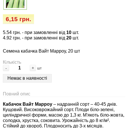
Семена огурцов
Удобрения
Удобрения «Сударушка», «Рязаночка»
Семена перца
Опрыскиватели
6,15 грн.
Удобрения «Чистый лист» кристаллические
100 г
Семена петрушки
Горшки для цветов, кашпо
5.54 грн.
- при замовленні від
10
шт.
4.92 грн.
- при замовленні від
20
шт.
Удобрения «Чистый лист» кристаллические
Семена пряных трав
Перчатки
300 г
Семена кабачка Вайт Марроу, 20 шт
Семена редиса
Тенты
Кількість
Удобрения «Чистый лист» в палочках
-
+
шт
Семена редьки
Средства защиты от колорадского жука
Немає в наявності
Удобрения «Чистый лист» Успех
Семена салата
Средства защиты от тараканов, прусаков,
Повний опис
клопов, блох, домашних и садовых муравьев
Семена свеклы
Кабачок Вайт Марроу
– надранній сорт – 40-45 днів.
Средства защиты от комаров, москитов,
Кущовий. Високоврожайний сорт. Плоди біло-зелені,
циліндричної форми, масою до 1,3 кг. М'якоть біло-жовта,
клещей, ос, мошек, слепней
Семена сельдерея
солодка, хрустка, соковита. Урожайність до 8 кг/м².
Стійкий до хвороб. Плодоносить до 3-х місяців.