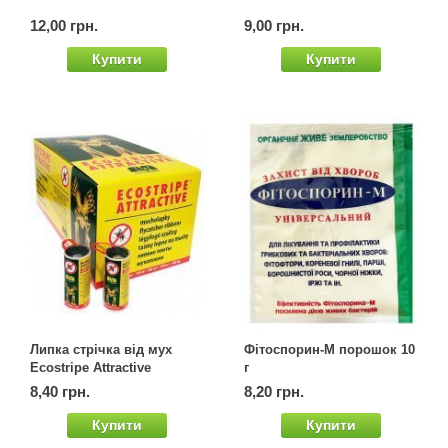
Семена щавеля
12,00 грн.
9,00 грн.
Купить семена - хиты продаж
Купити
Купити
Элитные семена в банках
Архив
Липка стрічка від мух
Фітоспорин-М порошок 10
Ecostripe Attractive
г
8,40 грн.
8,20 грн.
Купити
Купити