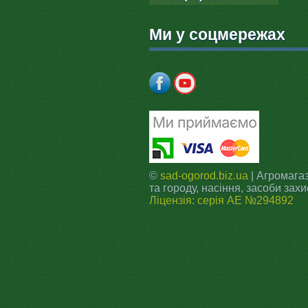
Ми у соцмережах
©
sad-ogorod.biz.ua
| Агромагаз
та городу, насіння, засоби захи
Ліцензія: серія АЕ №294892