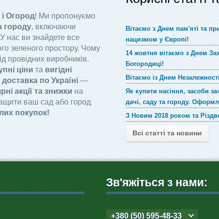
 і Огород
! Ми пропонуємо
а городу
, включаючи
Вітаємо з Днем пам'яті та п
 У нас ви знайдете все
нацизмом у Європі!
го зеленого простору. Чому
14 жовтня вітаємо з Днем За
ід провідних виробників.
Богородиці!
упні ціни
та
вигідні
Вітаємо із Днем Незалежності
доставка по Україні
—
рні акції та знижки
на
Як купити насіння, засоби за
ращити ваш сад або город
дачі, саду та городу. Оформ
лих покупок!
З Новим 2018 роком та Різд
Всі статті та новини
Зв'яжіться з нами:
+380 (50) 595-48-33