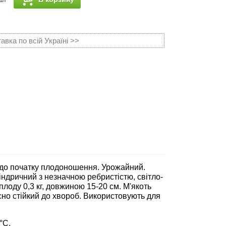
вка по всій Україні >>
в до початку плодоношення. Урожайний.
індричний з незначною ребристістю, світло-
лоду 0,3 кг, довжиною 15-20 см. М'якоть
носно стійкий до хвороб. Використовують для
°C.