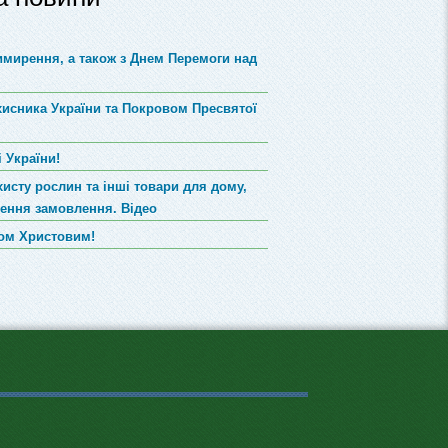
римирення, а також з Днем Перемоги над
хисника України та Покровом Пресвятої
 України!
хисту рослин та інші товари для дому,
лення замовлення. Відео
вом Христовим!