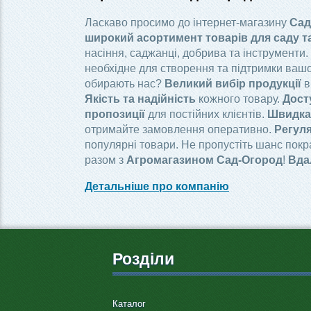
Ласкаво просимо до інтернет-магазину
Сад
широкий асортимент товарів для саду т
насіння, саджанці, добрива та інструменти.
необхідне для створення та підтримки вашо
обирають нас?
Великий вибір продукції
в
Якість та надійність
кожного товару.
Дост
пропозиції
для постійних клієнтів.
Швидка 
отримайте замовлення оперативно.
Регуля
популярні товари. Не пропустіть шанс пок
разом з
Агромагазином Сад-Огород
!
Вда
Детальніше про компанію
Розділи
Каталог