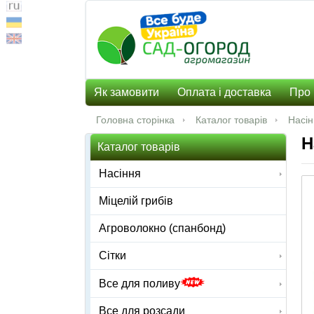
Як замовити
Оплата і доставка
Про 
Головна сторінка
Каталог товарів
Насі
Н
Каталог товарів
Насіння
Міцелій грибів
Агроволокно (спанбонд)
Сітки
Все для поливу
Все для розсади