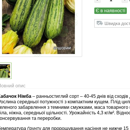
Є в наявності
Швидка доста
Повний опис
Кабачок Німба
– ранньостиглий сорт – 40-45 днів від сході
ослина середньої потужності з компактним кущем. Плід цил
еленого забарвлення з темними смужками, маса товарного п
іла, ніжна, середньої щільності. Урожайність 4,3 кг/м². Від
консервування та переробки.
Температура ґрунту для пророщування насіння не нижче 15 