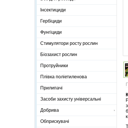
Інсектициди
Гербіциди
Фунгіциди
Стимулятори росту рослин
Біозахист рослин
Протруйники
Плівка поліетиленова
Прилипачі
Засоби захисту універсальні
Р
з
Добрива
б
Обприскувачі