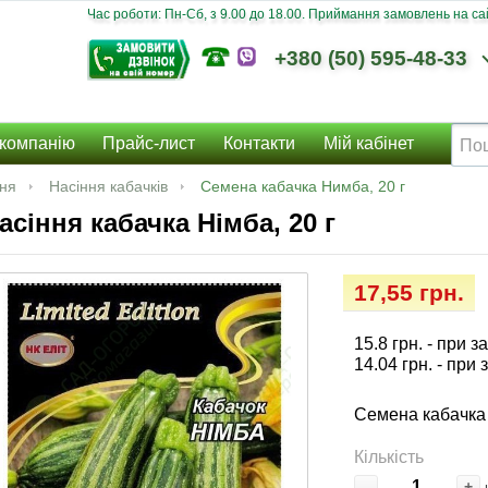
Час роботи: Пн-Сб, з 9.00 до 18.00. Приймання замовлень на сайт
+380 (50) 595-48-33
компанію
Прайс-лист
Контакти
Мій кабінет
ння
Насіння кабачків
Семена кабачка Нимба, 20 г
асіння кабачка Німба, 20 г
17,55 грн.
15.8 грн.
- при з
14.04 грн.
- при 
Семена кабачка 
Кількість
-
+