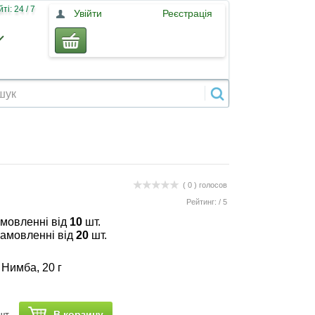
і: 24 / 7
Увійти
Реєстрація
( 0 )
голосов
Рейтинг:
/
5
амовленні від
10
шт.
замовленні від
20
шт.
Нимба, 20 г
В корзину
шт