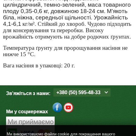
Средства защиты от мух
Семена сидератов
циліндричний, темно-зелений, маса товарного
плоду 0,35-0,6 кг, довжиною 18-24 см. М'якоть
біла, ніжна, середньої щільності. Урожайність
Средства защиты от моли
Семена табака
4,1-6,1
кг/м². Стійкий до хвороб. Чудово підходить
для консервування та переробки. Високу
Средства защиты от капустницы
Семена томатов
врожайність отримують на добре родючих ґрунтах.
Температура ґрунту
для пророщування насіння не
Средства защиты от кротов
Семена газонной травы
нижче 15 °C.
Средства защиты от грызунов
Вага насіння в упаковці: 20 г.
Семена тыквы, патиссона
Препараты для септиков, выгребных ям и
Семена укропа
дачных туалетов, биодеструкторы
+380 (50) 595-48-33
Зв'яжіться з нами:
Семена фасоли
Хозяйственные товары
Ми у соцмережах
Семена цветов
Средства защиты растений
Семена шпината
Лидеры продаж
Ми використовуємо файли cookie для покращення вашого