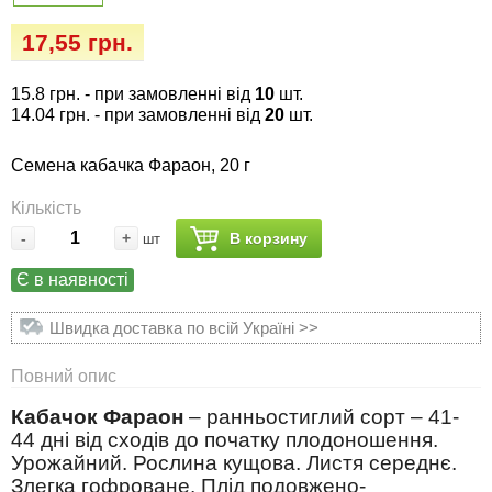
Семена огурцов
Удобрения
Удобрения «Сударушка», «Рязаночка»
17,55 грн.
Семена перца
Опрыскиватели
Удобрения «Чистый лист» кристаллические
15.8 грн.
- при замовленні від
10
шт.
100 г
Семена петрушки
Горшки для цветов, кашпо
14.04 грн.
- при замовленні від
20
шт.
Удобрения «Чистый лист» кристаллические
Семена кабачка Фараон, 20 г
Семена пряных трав
Перчатки
300 г
Кількість
Семена редиса
Тенты
-
+
В корзину
шт
Удобрения «Чистый лист» в палочках
Є в наявності
Семена редьки
Средства защиты от колорадского жука
Удобрения «Чистый лист» Успех
Швидка доставка по всій Україні >>
Семена салата
Средства защиты от тараканов, прусаков,
клопов, блох, домашних и садовых муравьев
Повний опис
Семена свеклы
Кабачок Фараон
– ранньостиглий сорт – 41-
Средства защиты от комаров, москитов,
44 дні від сходів до початку плодоношення.
клещей, ос, мошек, слепней
Семена сельдерея
Урожайний. Рослина кущова. Листя середнє.
Злегка гофроване. Плід подовжено-