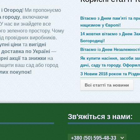
 і Огород
! Ми пропонуємо
а городу
, включаючи
Вітаємо з Днем пам'яті та п
 У нас ви знайдете все
нацизмом у Європі!
го зеленого простору. Чому
14 жовтня вітаємо з Днем За
ід провідних виробників.
Богородиці!
упні ціни
та
вигідні
Вітаємо із Днем Незалежності
доставка по Україні
—
рні акції та знижки
на
Як купити насіння, засоби за
ращити ваш сад або город
дачі, саду та городу. Оформ
лих покупок!
З Новим 2018 роком та Різд
Всі статті та новини
Зв'яжіться з нами:
+380 (50) 595-48-33