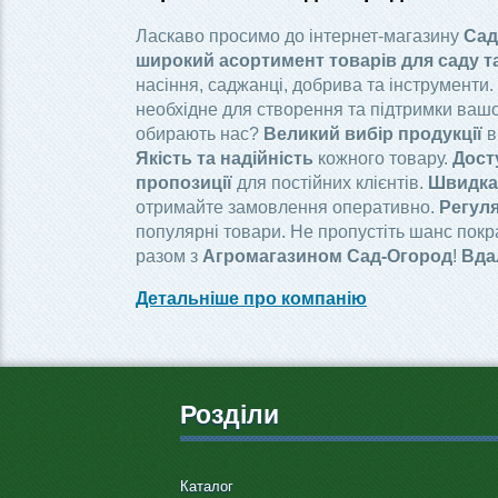
Ласкаво просимо до інтернет-магазину
Сад
широкий асортимент товарів для саду т
насіння, саджанці, добрива та інструменти.
необхідне для створення та підтримки вашо
обирають нас?
Великий вибір продукції
в
Якість та надійність
кожного товару.
Дост
пропозиції
для постійних клієнтів.
Швидка 
отримайте замовлення оперативно.
Регуля
популярні товари. Не пропустіть шанс пок
разом з
Агромагазином Сад-Огород
!
Вда
Детальніше про компанію
Розділи
Каталог