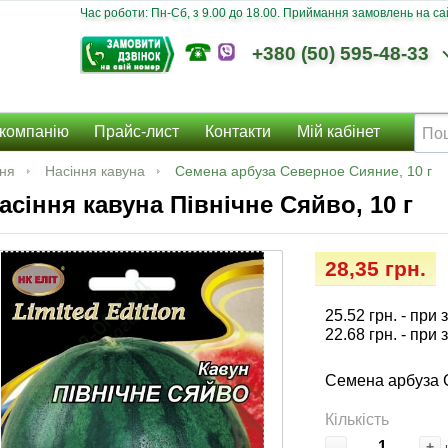
Час роботи: Пн-Сб, з 9.00 до 18.00. Приймання замовлень на сайт
+380 (50) 595-48-33
компанію
Прайс-лист
Контакти
Мій кабінет
ння
Насіння кавуна
Семена арбуза Северное Сияние, 10 г
асіння кавуна Північне Сяйво, 10 г
28,35 грн.
25.52 грн.
- при 
22.68 грн.
- при 
Семена арбуза 
Кількість
-
+