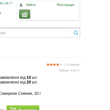
і: 24 / 7
Увійти
Реєстрація
( 2 )
голосов
Рейтинг:
3.19
/
5
замовленні від
10
шт.
замовленні від
20
шт.
Северное Сияние, 10 г
В корзину
шт