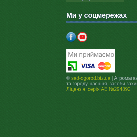
Ми у соцмережах
©
sad-ogorod.biz.ua
| Агромагаз
та городу, насіння, засоби захи
Ліцензія: серія АЕ №294892