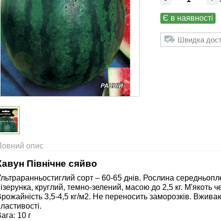
Є в наявності
Швидка доста
Повний опис
Кавун Північне сяйво
льтраранньостиглий сорт – 60-65 днів. Рослина середньопле
ізерунка, круглий, темно-зелений, масою до 2,5 кг. М'якоть ч
рожайність 3,5-4,5 кг/м2. Не переносить заморозків. Вживаю
ластивості.
ага: 10 г