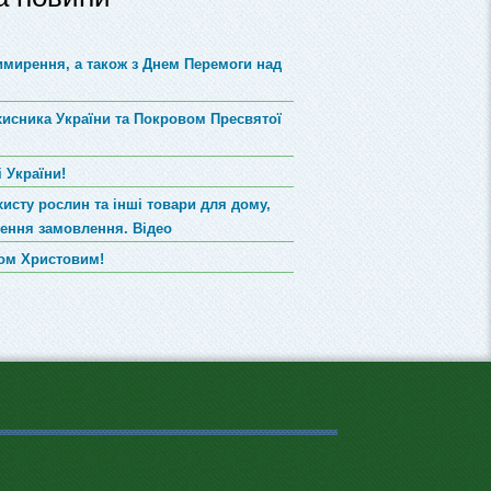
римирення, а також з Днем Перемоги над
хисника України та Покровом Пресвятої
 України!
хисту рослин та інші товари для дому,
лення замовлення. Відео
вом Христовим!