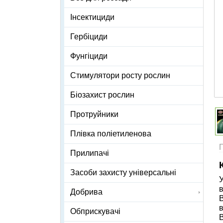
Інсектициди
Гербіциди
Фунгіциди
Стимулятори росту рослин
Біозахист рослин
Протруйники
Плівка поліетиленова
Прилипачі
Засоби захисту універсальні
У
в
Добрива
В
в
Обприскувачі
В