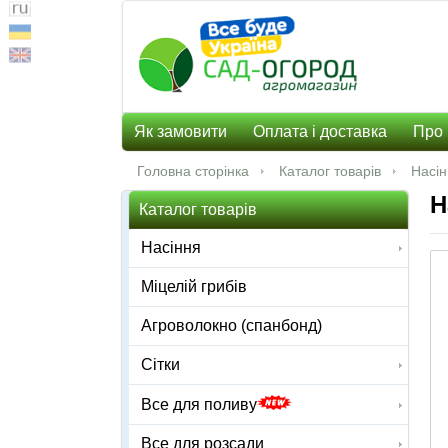
Як замовити
Оплата і доставка
Про 
Головна сторінка
Каталог товарів
Насі
Н
Каталог товарів
Насіння
Міцелій грибів
Агроволокно (спанбонд)
Сітки
Все для поливу
Все для розсади