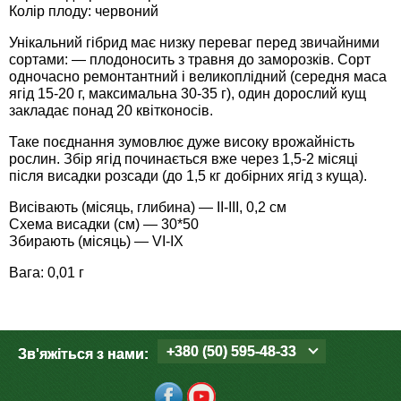
Средства защиты от мух
Семена сидератов
Колір плоду: червоний
Унікальний гібрид має низку переваг перед звичайними
Средства защиты от моли
Семена табака
сортами: — плодоносить з травня до заморозків. Сорт
одночасно ремонтантний і великоплідний (середня маса
ягід 15-20 г, максимальна 30-35 г), один дорослий кущ
Средства защиты от капустницы
Семена томатов
закладає понад 20 квітконосів.
Таке поєднання зумовлює дуже високу врожайність
Средства защиты от кротов
Семена газонной травы
рослин. Збір ягід починається вже через 1,5-2 місяці
після висадки розсади (до 1,5 кг добірних ягід з куща).
Средства защиты от грызунов
Семена тыквы, патиссона
Висівають (місяць, глибина) — II-III, 0,2 см
Схема висадки (см) — 30*50
Препараты для септиков, выгребных ям и
Семена укропа
Збирають (місяць) — VI-IX
дачных туалетов, биодеструкторы
Вага: 0,01 г
Семена фасоли
Хозяйственные товары
Семена цветов
Средства защиты растений
+380 (50) 595-48-33
Зв'яжіться з нами:
Семена шпината
Лидеры продаж