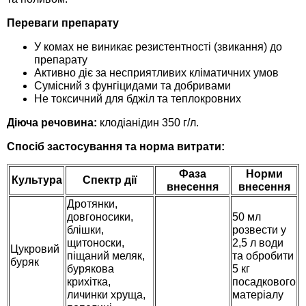
Средства защиты от мух
Семена сидератов
Переваги препарату
Средства защиты от моли
Семена табака
У комах не виникає резистентності (звикання) до
препарату
Активно діє за несприятливих кліматичних умов
Средства защиты от капустницы
Семена томатов
Сумісний з фунгіцидами та добривами
Не токсичний для бджіл та теплокровних
Средства защиты от кротов
Семена газонной травы
Діюча речовина:
клодіанідин 350 г/л.
Средства защиты от грызунов
Спосіб застосування та норма витрати:
Семена тыквы, патиссона
Фаза
Норми
Культура
Спектр дії
Препараты для септиков, выгребных ям и
Семена укропа
внесення
внесення
дачных туалетов, биодеструкторы
Дротянки,
довгоносики,
50 мл
Семена фасоли
блішки,
розвести у
Хозяйственные товары
щитоноски,
2,5 л води
Цукровий
Семена цветов
піщаний меляк,
та обробити
буряк
Средства защиты растений
бурякова
5 кг
крихітка,
посадкового
Семена шпината
личинки хруща,
матеріалу
Лидеры продаж