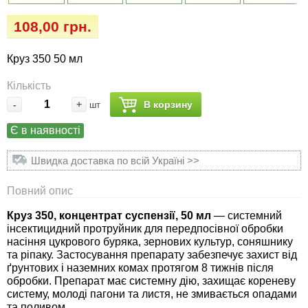
Семена огурцов
Удобрения
Удобрения «Сударушка», «Рязаночка»
108,00 грн.
Семена перца
Опрыскиватели
Удобрения «Чистый лист» кристаллические
Круз 350 50 мл
100 г
Семена петрушки
Горшки для цветов, кашпо
Кількість
Удобрения «Чистый лист» кристаллические
-
+
В корзину
шт
Семена пряных трав
Перчатки
300 г
Є в наявності
Семена редиса
Тенты
Удобрения «Чистый лист» в палочках
Швидка доставка по всій Україні >>
Семена редьки
Средства защиты от колорадского жука
Удобрения «Чистый лист» Успех
Повний опис
Семена салата
Средства защиты от тараканов, прусаков,
Круз 350, концентрат суспензії, 50 мл
— системний
клопов, блох, домашних и садовых муравьев
інсектицидний протруйник для передпосівної обробки
насіння цукрового буряка, зернових культур, соняшнику
Семена свеклы
та ріпаку. Застосування препарату забезпечує захист від
Средства защиты от комаров, москитов,
ґрунтових і наземних комах протягом 8 тижнів після
клещей, ос, мошек, слепней
обробки. Препарат має системну дію, захищає кореневу
Семена сельдерея
систему, молоді пагони та листя, не змивається опадами
та поливом.