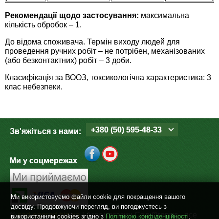
Рекомендації щодо застосування:
максимальна
кількість обробок – 1.
До відома споживача. Термін виходу людей для
проведення ручних робіт – не потрібен, механізованих
(або безконтактних) робіт – 3 доби.
Класифікація за ВООЗ, токсикологічна характеристика: 3
клас небезпеки.
+380 (50) 595-48-33
Зв'яжіться з нами:
Ми у соцмережах
Ми використовуємо файли cookie для покращення вашого
досвіду. Продовжуючи перегляд, ви погоджуєтесь з
©
sad-ogorod.biz.ua
| Агромагазин Сад-Огород - все
використанням cookies згідно з
Політикою конфіденційності
.