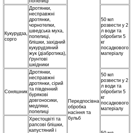
попелиці
Семена щавеля
Дротянки,
Купить семена - хиты продаж
несправжні
дротянки,
50 мл
Элитные семена в банках
чорнотелки,
розвести у 2
Архив
шведська муха,
л води та
Кукурудза,
попелиці,
обробити 5
сорго
блішки, західний
кг
кукурудзяний
посадкового
жук (діабротика),
матеріалу
ґрунтові
шкідники
Дротянки,
50 мл
несправжні
розвести у 2
дротянки, сірий
л води та
та південний
Соняшник
обробити 5
бурякові
кг
довгоносики,
Передпосівна
посадкового
медляки,
обробка
матеріалу
попелиці
насіння та
бульб
Хрестоцвіті та
рапсові блішки,
капустяний і
50 мл