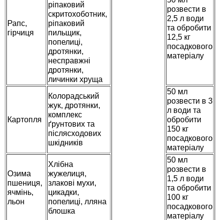
ріпаковий
розвести в
скритохоботник,
2,5 л води
Рапс,
ріпаковий
та обробити
гірчиця
пильщик,
12,5 кг
попелиці,
посадкового
дротянки,
матеріалу
несправжні
дротянки,
личинки хруща
50 мл
Колорадський
розвести в 3
жук, дротянки,
л води та
комплекс
Картопля
обробити
ґрунтових та
150 кг
післясходових
посадкового
шкідників
матеріалу
50 мл
Хлібна
розвести в
Озима
жужелиця,
1,5 л води
пшениця,
злакові мухи,
та обробити
ячмінь,
цикадки,
100 кг
льон
попелиці, лляна
посадкового
блошка
матеріалу