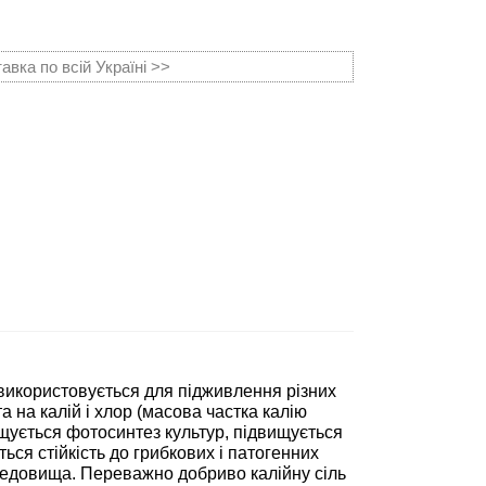
вка по всій Україні >>
 використовується для підживлення різних
а на калій і хлор (масова частка калію
щується фотосинтез культур, підвищується
ться стійкість до грибкових і патогенних
едовища. Переважно добриво калійну сіль