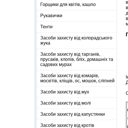
в
Горщики для квітів, кашпо
в
д
Рукавички
в
м
Тенти
Засоби захисту від колорадського
жука
Засоби захисту від тарганів,
прусаків, клопів, бліх, домашніх та
садових мурах
Засоби захисту від комарів,
І
москітів, кліщів, ос, мошок, сліпней
Д
Засоби захисту від мух
Засоби захисту від молі
Засоби захисту від капустянки
Засоби захисту від кротів