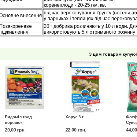
коренеплоди - 20-25 г/м. кв.
під час перекопування ґрунту (восени або 
Основне внесення
у парниках і теплицях під час перекопува
Позакореневе
20 г добрива розчиняють у 10 л води. Дл
підживлення
використовують 5 л отриманого розчину
З цим товаром купую
Ридоміл голд
Хорус 3 г
Фосф
порошок
Супе
(дженерик) 50 г
20,00 грн.
22,00 грн.
44,00