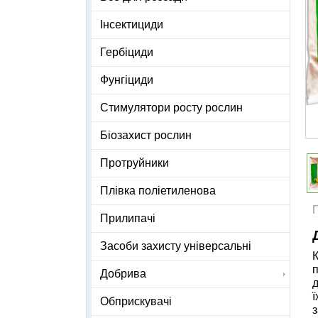
Інсектициди
Гербіциди
Фунгіциди
Стимулятори росту рослин
Біозахист рослин
Протруйники
Плівка поліетиленова
Прилипачі
Засоби захисту універсальні
К
п
Добрива
ї
Обприскувачі