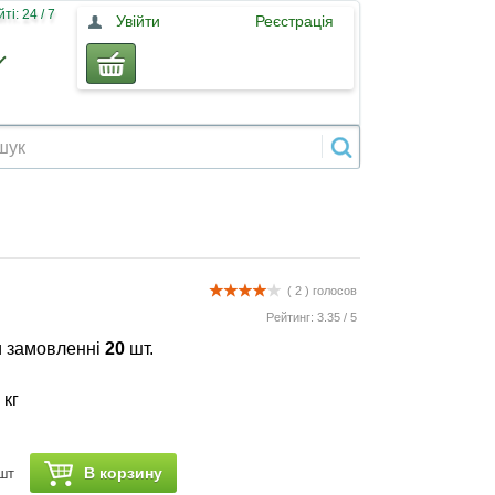
і: 24 / 7
Увійти
Реєстрація
( 2 )
голосов
Рейтинг:
3.35
/
5
 замовленні
20
шт.
 кг
В корзину
шт