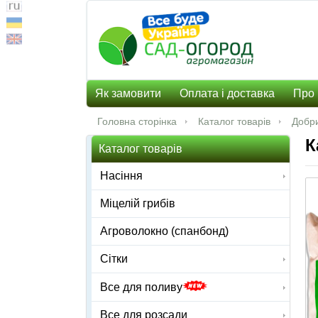
Як замовити
Оплата і доставка
Про 
Головна сторінка
Каталог товарів
Добр
К
Каталог товарів
Насіння
Міцелій грибів
Агроволокно (спанбонд)
Сітки
Все для поливу
Все для розсади