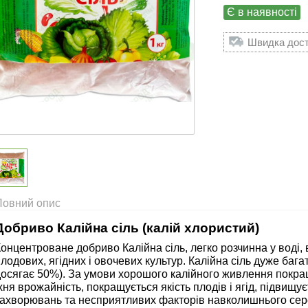
Є в наявності
Швидка доста
Повний опис
Добриво Калійна сіль (калій хлористий)
онцентроване добриво Калійна сіль, легко розчинна у воді,
лодових, ягідних і овочевих культур. Калійна сіль дуже багат
досягає 50%). За умови хорошого калійного живлення покра
хня врожайність, покращується якість плодів і ягід, підвищує
захворювань та несприятливих факторів навколишнього сер