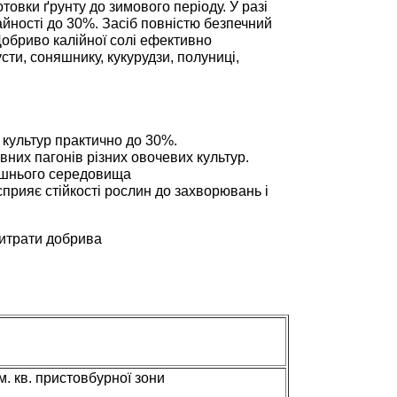
товки ґрунту до зимового періоду. У разі
йності до 30%. Засіб повністю безпечний
обриво калійної солі ефективно
сти, соняшнику, кукурудзи, полуниці,
культур практично до 30%.
них пагонів різних овочевих культур.
ишнього середовища
сприяє стійкості рослин до захворювань і
витрати добрива
 м. кв. пристовбурної зони