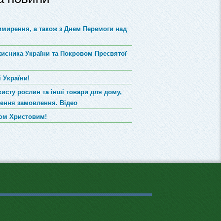
римирення, а також з Днем Перемоги над
хисника України та Покровом Пресвятої
 України!
хисту рослин та інші товари для дому,
лення замовлення. Відео
вом Христовим!