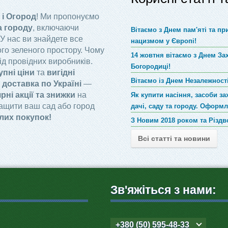
 і Огород
! Ми пропонуємо
а городу
, включаючи
Вітаємо з Днем пам'яті та п
 У нас ви знайдете все
нацизмом у Європі!
го зеленого простору. Чому
14 жовтня вітаємо з Днем За
ід провідних виробників.
Богородиці!
упні ціни
та
вигідні
Вітаємо із Днем Незалежності
доставка по Україні
—
рні акції та знижки
на
Як купити насіння, засоби за
ращити ваш сад або город
дачі, саду та городу. Оформ
лих покупок!
З Новим 2018 роком та Різд
Всі статті та новини
Зв'яжіться з нами:
+380 (50) 595-48-33