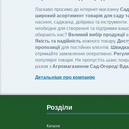
Ласкаво просимо до інтернет-магазину
Сад
широкий асортимент товарів для саду т
насіння, саджанці, добрива та інструменти.
необхідне для створення та підтримки вашо
обирають нас?
Великий вибір продукції
в
Якість та надійність
кожного товару.
Дост
пропозиції
для постійних клієнтів.
Швидка 
отримайте замовлення оперативно.
Регуля
популярні товари. Не пропустіть шанс пок
разом з
Агромагазином Сад-Огород
!
Вда
Детальніше про компанію
Розділи
Каталог