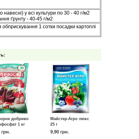
навесні) у всі культури по 30 - 40 г/м2
ння ґрунту - 40-45 г/м2
я обприскування 1 сотки посадки картоплі
ть:
орне добриво
Майстер-Агро люкс
рфосфат 1 кг
25 г
 грн.
9,90 грн.