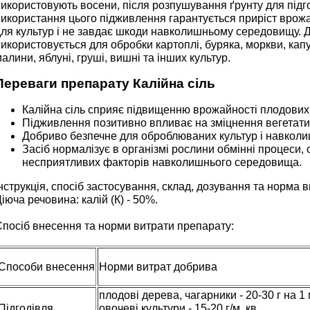
икористовують восени, після розпушування ґрунту для підго
икористання цього підживлення гарантується приріст врожа
ля культур і не завдає шкоди навколишньому середовищу. Д
икористовується для обробки картоплі, буряка, моркви, капу
алини, яблуні, груші, вишні та інших культур.
Переваги препарату Калійна сіль
Калійна сіль сприяє підвищенню врожайності плодових 
Підживлення позитивно впливає на зміцнення вегетатив
Добриво безпечне для оброблюваних культур і навкол
Засіб нормалізує в організмі рослини обмінні процеси, 
несприятливих факторів навколишнього середовища.
нструкція, спосіб застосування, склад, дозування та норма 
іюча речовина: калій (К) - 50%.
Спосіб внесення та норми витрати препарату:
Способи внесення
Норми витрат добрива
плодові дерева, чагарники - 20-30 г на 1
Підгодівля
овочеві культури - 15-20 г/м. кв.