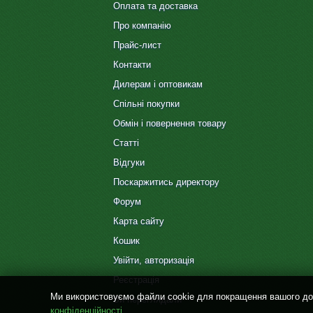
Оплата та доставка
Про компанію
Прайс-лист
Контакти
Дилерам і оптовикам
Спільні покупки
Обмін і повернення товару
Статті
Відгуки
Поскаржитись директору
Форум
Карта сайту
Кошик
Увійти, авторизація
Реєстрація
Ми використовуємо файли cookie для покращення вашого дос
Ви переглядали
конфіденційності
.