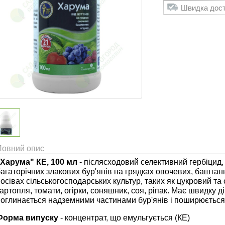
Швидка доста
Повний опис
"Харума" КЕ, 100 мл
- післясходовий селективний гербіцид,
агаторічних злакових бур'янів на грядках овочевих, баштанн
осівах сільськогосподарських культур, таких як цукровий та 
артопля, томати, огірки, соняшник, соя, ріпак. Має швидку 
оглинається надземними частинами бур'янів і поширюється 
Форма випуску
- концентрат, що емульгується (КЕ)