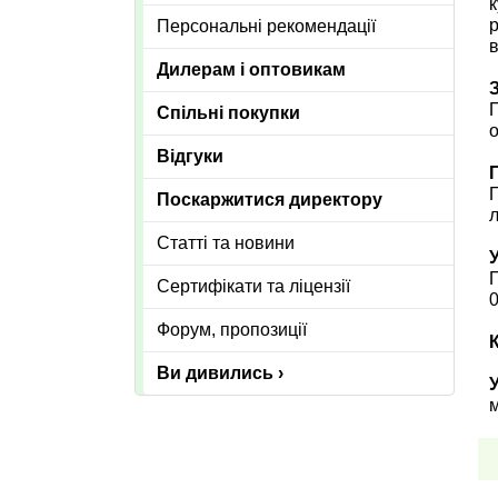
к
р
Персональні рекомендації
в
Дилерам і оптовикам
П
Спільні покупки
о
Відгуки
П
Поскаржитися директору
л
Статті та новини
П
Сертифікати та ліцензії
0
Форум, пропозиції
Ви дивились ›
У
м