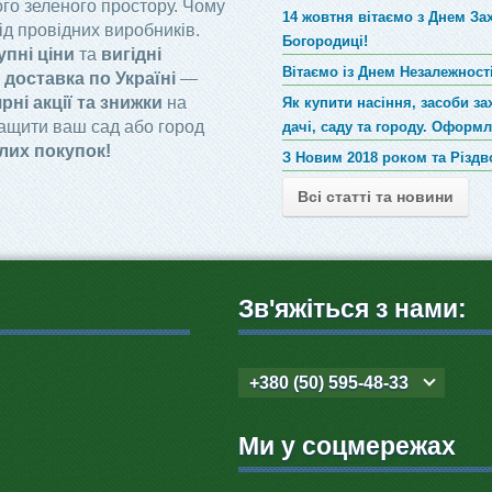
го зеленого простору. Чому
14 жовтня вітаємо з Днем За
ід провідних виробників.
Богородиці!
упні ціни
та
вигідні
Вітаємо із Днем Незалежності
доставка по Україні
—
рні акції та знижки
на
Як купити насіння, засоби за
ращити ваш сад або город
дачі, саду та городу. Оформ
лих покупок!
З Новим 2018 роком та Різд
Всі статті та новини
Зв'яжіться з нами:
+380 (50) 595-48-33
Ми у соцмережах