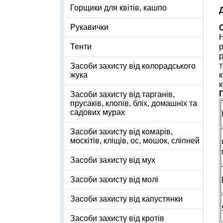
Горщики для квітів, кашпо
Рукавички
Н
р
Тенти
р
т
Засоби захисту від колорадського
к
жука
к
Засоби захисту від тарганів,
прусаків, клопів, бліх, домашніх та
садових мурах
Засоби захисту від комарів,
москітів, кліщів, ос, мошок, сліпней
Засоби захисту від мух
Засоби захисту від молі
Засоби захисту від капустянки
Засоби захисту від кротів