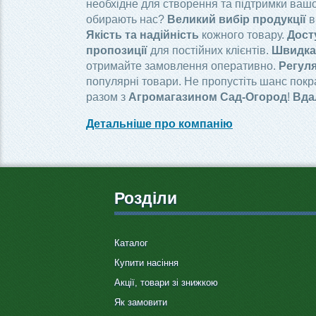
необхідне для створення та підтримки вашо
обирають нас?
Великий вибір продукції
в
Якість та надійність
кожного товару.
Дост
пропозиції
для постійних клієнтів.
Швидка 
отримайте замовлення оперативно.
Регуля
популярні товари. Не пропустіть шанс пок
разом з
Агромагазином Сад-Огород
!
Вда
Детальніше про компанію
Розділи
Каталог
Купити насіння
Акції, товари зі знижкою
Як замовити