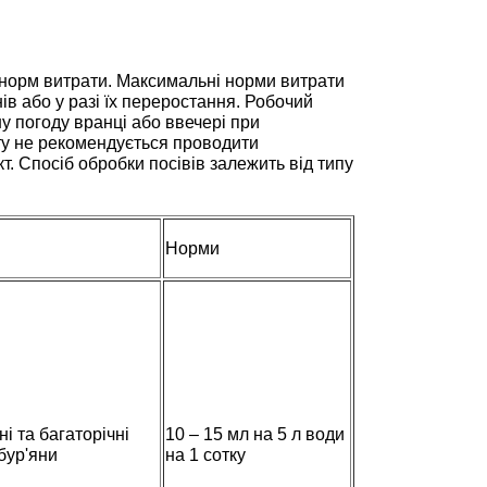
з норм витрати. Максимальні норми витрати
ів або у разі їх переростання. Робочий
у погоду вранці або ввечері при
ту не рекомендується проводити
т. Спосіб обробки посівів залежить від типу
Норми
і та багаторічні
10 – 15 мл на 5 л води
бур'яни
на 1 сотку