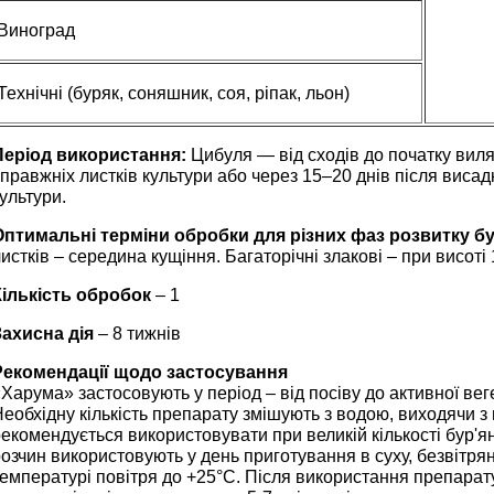
Виноград
Технічні (буряк, соняшник, соя, ріпак, льон)
Період використання:
Цибуля — від сходів до початку виляг
правжніх листків культури або через 15–20 днів після висад
ультури.
Оптимальні терміни обробки для різних фаз розвитку бу
истків – середина кущіння. Багаторічні злакові – при висоті 
Кількість обробок
– 1
Захисна дія
– 8 тижнів
Рекомендації щодо застосування
Харума» застосовують у період – від посіву до активної веге
еобхідну кількість препарату змішують з водою, виходячи 
екомендується використовувати при великій кількості бур'ян
озчин використовують у день приготування в суху, безвітрян
температурі повітря до +25°С. Після використання препара