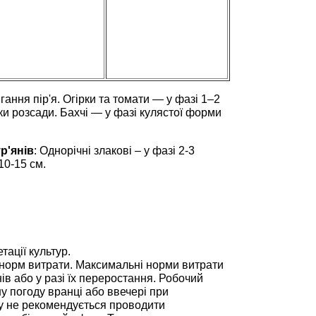
ання пір'я. Огірки та томати — у фазі 1–2
ки розсади. Бахчі — у фазі кулястої форми
р'янів
: Однорічні злакові – у фазі 2-3
10-15 см.
тації культур.
з норм витрати. Максимальні норми витрати
ів або у разі їх переростання. Робочий
у погоду вранці або ввечері при
ту не рекомендується проводити