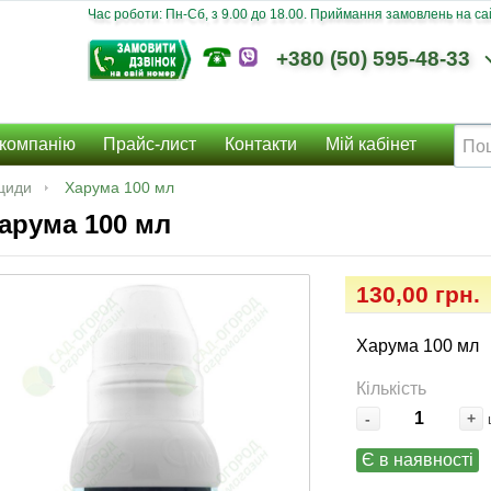
Час роботи: Пн-Сб, з 9.00 до 18.00. Приймання замовлень на сайт
+380 (50) 595-48-33
компанію
Прайс-лист
Контакти
Мій кабінет
циди
Харума 100 мл
арума 100 мл
130,00 грн.
Харума 100 мл
Кількість
-
+
Є в наявності