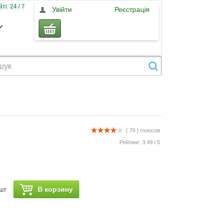
і: 24 / 7
Увійти
Реєстрація
( 79 )
голосов
Рейтинг:
3.49
/
5
В корзину
шт