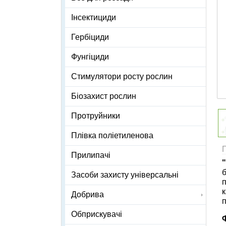
Інсектициди
Гербіциди
Фунгіциди
Стимулятори росту рослин
Біозахист рослин
Протруйники
Плівка поліетиленова
Прилипачі
б
Засоби захисту універсальні
п
к
Добрива
п
Обприскувачі