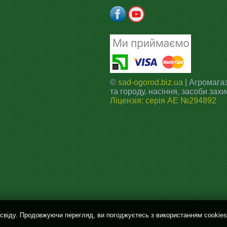
©
sad-ogorod.biz.ua
| Агромагаз
та городу, насіння, засоби захи
Ліцензія: серія АЕ №294892
віду. Продовжуючи перегляд, ви погоджуєтесь з використанням cookies