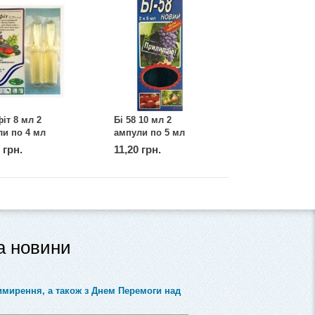
іт 8 мл 2
Бі 58 10 мл 2
и по 4 мл
ампули по 5 мл
 грн.
11,20 грн.
та новини
римирення, а також з Днем Перемоги над