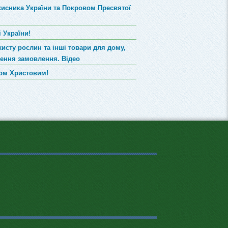
хисника України та Покровом Пресвятої
 України!
хисту рослин та інші товари для дому,
лення замовлення. Відео
вом Христовим!