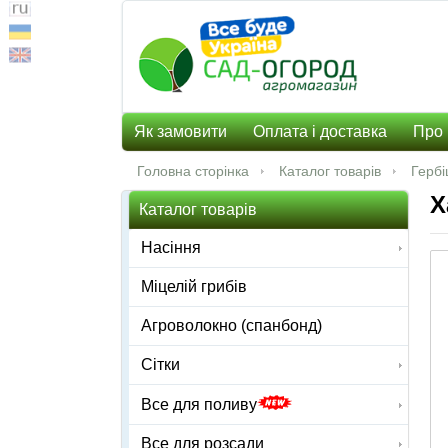
Як замовити
Оплата і доставка
Про 
Головна сторінка
Каталог товарів
Гербі
Х
Каталог товарів
Насіння
Міцелій грибів
Агроволокно (спанбонд)
Сітки
Все для поливу
Все для розсади