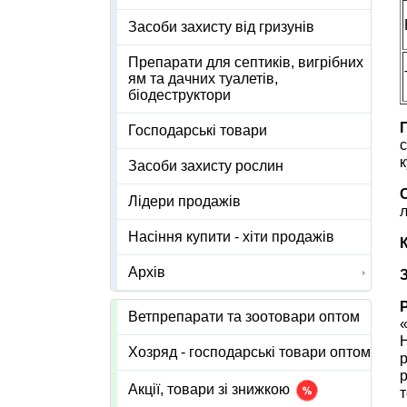
Засоби захисту від гризунів
Препарати для септиків, вигрібних
ям та дачних туалетів,
біодеструктори
Господарські товари
с
к
Засоби захисту рослин
Лідери продажів
л
Насіння купити - хіти продажів
Архів
Ветпрепарати та зоотовари оптом
«
Н
Хозряд - господарські товари оптом
р
р
Акції, товари зі знижкою