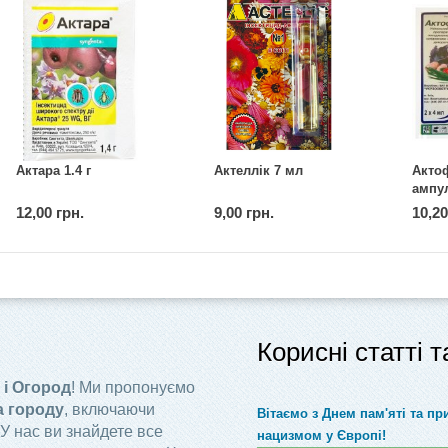
Актара 1.4 г
Актеллік 7 мл
Актоф
ампул
12,00 грн.
9,00 грн.
10,20
Корисні статті 
 і Огород
! Ми пропонуємо
а городу
, включаючи
Вітаємо з Днем пам'яті та п
 У нас ви знайдете все
нацизмом у Європі!