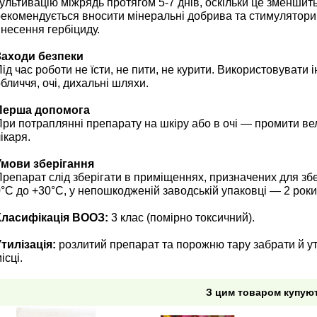
ультивацію міжрядь протягом 5-7 днів, оскільки це зменшит
екомендується вносити мінеральні добрива та стимулятори 
несення гербіциду.
Заходи безпеки
ід час роботи не їсти, не пити, не курити. Використовувати 
бличчя, очі, дихальні шляхи.
Перша допомога
ри потраплянні препарату на шкіру або в очі — промити вел
ікаря.
Умови зберігання
репарат слід зберігати в приміщеннях, призначених для збе
°C до +30°C, у непошкодженій заводській упаковці — 2 роки
Класифікація ВООЗ:
3 клас (помірно токсичний).
тилізація:
розлитий препарат та порожню тару забрати й у
ісці.
З цим товаром купую