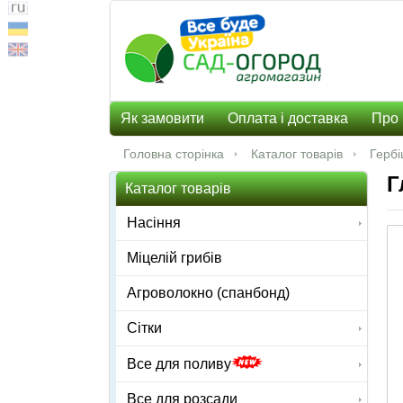
Як замовити
Оплата і доставка
Про 
Головна сторінка
Каталог товарів
Гербі
Г
Каталог товарів
Насіння
Міцелій грибів
Агроволокно (спанбонд)
Сітки
Все для поливу
Все для розсади