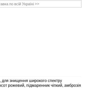
вка по всій Україні >>
д, для знищення широкого спектру
, осот рожевий, підмаренник чіпкий, амброзія