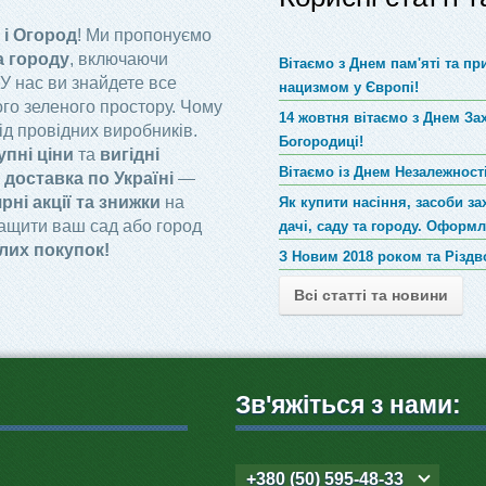
 і Огород
! Ми пропонуємо
а городу
, включаючи
Вітаємо з Днем пам'яті та п
 У нас ви знайдете все
нацизмом у Європі!
го зеленого простору. Чому
14 жовтня вітаємо з Днем За
ід провідних виробників.
Богородиці!
упні ціни
та
вигідні
Вітаємо із Днем Незалежності
доставка по Україні
—
рні акції та знижки
на
Як купити насіння, засоби за
ращити ваш сад або город
дачі, саду та городу. Оформ
лих покупок!
З Новим 2018 роком та Різд
Всі статті та новини
Зв'яжіться з нами:
+380 (50) 595-48-33