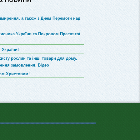
римирення, а також з Днем Перемоги над
хисника України та Покровом Пресвятої
 України!
хисту рослин та інші товари для дому,
лення замовлення. Відео
вом Христовим!