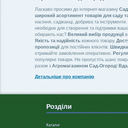
Ласкаво просимо до інтернет-магазину
Сад
широкий асортимент товарів для саду т
насіння, саджанці, добрива та інструменти.
необхідне для створення та підтримки вашо
обирають нас?
Великий вибір продукції
в
Якість та надійність
кожного товару.
Дост
пропозиції
для постійних клієнтів.
Швидка 
отримайте замовлення оперативно.
Регуля
популярні товари. Не пропустіть шанс пок
разом з
Агромагазином Сад-Огород
!
Вда
Детальніше про компанію
Розділи
Каталог