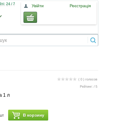
і: 24 / 7
Увійти
Реєстрація
( 0 )
голосов
Рейтинг:
/
5
 1 л
В корзину
шт