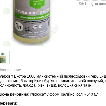
Швидка доста
Повний опис
ліфовіт Екстра 1000 мл - системний післясходовий гербіци
днорічних і багаторічних бур'янів, таких як: пирій повзучий
олинолиста, лобода (різні види), волошка синя та ін.
Діюча речовина:
гліфосат у формі калійної солі - 540 г/л
Переваги: