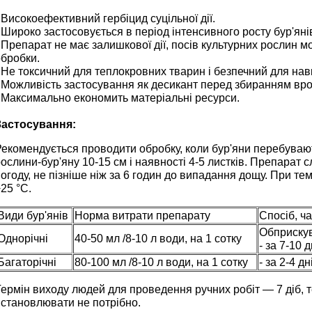
 Високоефективний гербіцид суцільної дії.
 Широко застосовується в період інтенсивного росту бур'янів,
 Препарат не має залишкової дії, посів культурних рослин м
обробки.
- Не токсичний для теплокровних тварин і безпечний для н
- Можливість застосування як десикант перед збиранням вр
 Максимально економить матеріальні ресурси.
Застосування:
екомендується проводити обробку, коли бур'яни перебувають
ослини-бур'яну 10-15 см і наявності 4-5 листків. Препарат с
огоду, не пізніше ніж за 6 годин до випадання дощу. При те
25 °С.
Види бур'янів
Норма витрати препарату
Спосіб, ч
Обприскува
Однорічні
40-50 мл /8-10 л води, на 1 сотку
- за 7-10 
Багаторічні
80-100 мл /8-10 л води, на 1 сотку
- за 2-4 д
ермін виходу людей для проведення ручних робіт — 7 діб, 
встановлювати не потрібно.