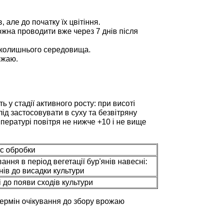
 але до початку їх цвітіння.
ожна проводити вже через 7 днів після
авколишнього середовища.
ожаю.
 у стадії активного росту: при висоті
лід застосовувати в суху та безвітряну
мпературі повітря не нижче +10 і не вище
ас обробки
ння в період вегетації бур'янів навесні:
днів до висадки культури
ні до появи сходів культури
термін очікування до збору врожаю