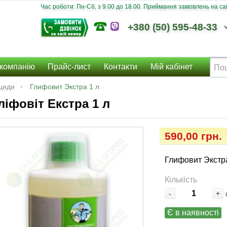
Час роботи: Пн-Сб, з 9.00 до 18.00. Приймання замовлень на сайт
+380 (50) 595-48-33
компанію
Прайс-лист
Контакти
Мій кабінет
циди
Глифовит Экстра 1 л
ліфовіт Екстра 1 л
590,00 грн.
Глифовит Экстра
Кількість
-
+
Є в наявності