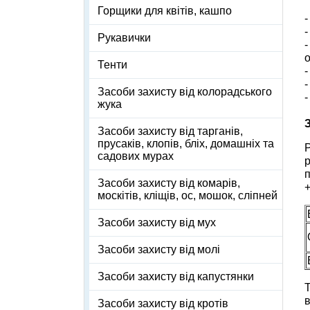
Горщики для квітів, кашпо
-
-
Рукавички
-
Тенти
Засоби захисту від колорадського
-
жука
Засоби захисту від тарганів,
прусаків, клопів, бліх, домашніх та
Р
садових мурах
р
п
Засоби захисту від комарів,
+
москітів, кліщів, ос, мошок, сліпней
Засоби захисту від мух
Засоби захисту від молі
Засоби захисту від капустянки
Т
Засоби захисту від кротів