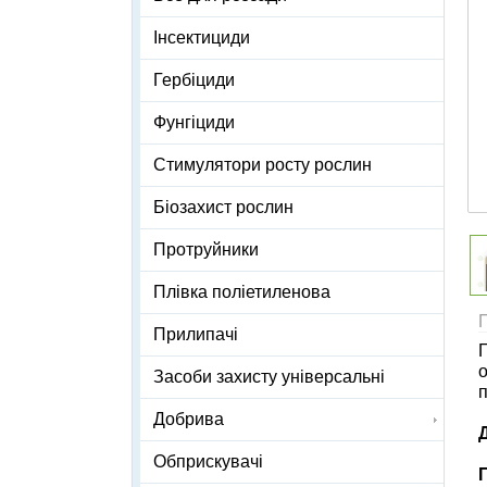
Інсектициди
Гербіциди
Фунгіциди
Стимулятори росту рослин
Біозахист рослин
Протруйники
Плівка поліетиленова
Прилипачі
Г
о
Засоби захисту універсальні
п
Добрива
Обприскувачі