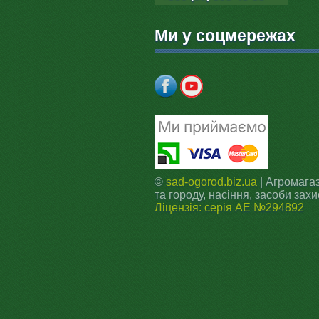
Ми у соцмережах
©
sad-ogorod.biz.ua
| Агромагаз
та городу, насіння, засоби захи
Ліцензія: серія АЕ №294892