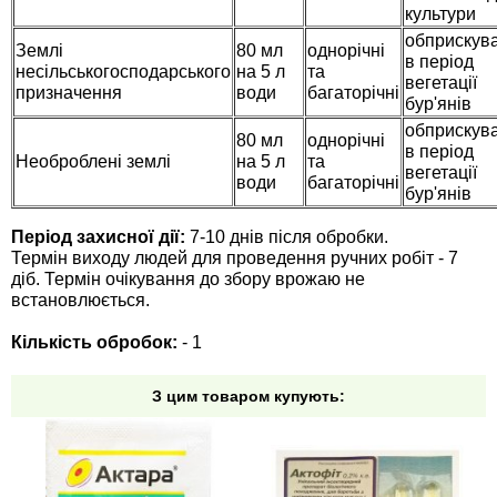
культури
обприскув
Землі
80 мл
однорічні
в період
несільськогосподарського
на 5 л
та
вегетації
призначення
води
багаторічні
бур'янів
обприскув
80 мл
однорічні
в період
Необроблені землі
на 5 л
та
вегетації
води
багаторічні
бур'янів
Період захисної дії:
7-10 днів після обробки.
Термін виходу людей для проведення ручних робіт - 7
діб. Термін очікування до збору врожаю не
встановлюється.
Кількість обробок:
- 1
З цим товаром купують: