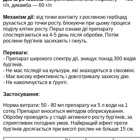
Средства защиты от мух
Семена сидератов
г/л, дикамба — 60 г/л
Механізм дії:
від точки контакту з рослиною гербіцид
Средства защиты от моли
Семена табака
рухається до точки росту, блокуючи при цьому процеси
поділу клітин росту. Перші ознаки дії препарату
Средства защиты от капустницы
спостерігаються на 4-5 день після обробки. Потім
Семена томатов
рослини бур'янів засихають і гинуть.
Средства защиты от кротов
Семена газонной травы
Переваги:
- Препарат широкого спектру дії, знищує понад 300 видів
бур'янів.
Средства защиты от грызунов
Семена тыквы, патиссона
- Не має післядії на культури, які знаходяться в сівозміні.
- Має високу ефективність і довготривалу захисну дію.
- Не накопичується в ґрунті.
Препараты для септиков, выгребных ям и
Семена укропа
дачных туалетов, биодеструкторы
Застосування:
Семена фасоли
Норма витрати: 50 - 80 мл препарату на 5 л води на 1
Хозяйственные товары
сотку. Препарат вноситься методом обприскування.
Семена цветов
Обробку проводять у стадії активного росту бур'янів, за
Средства защиты растений
сприятливих погодних умов. Найкращий ефект проти
бур'янів досягається при висоті рослин не більше 15 см.
Семена шпината
Лидеры продаж