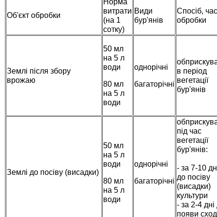
Норма
витрати
Види
Спосіб, ча
Семена щавеля
Об'єкт обробки
(на 1
бур'янів
обробки
Купить семена - хиты продаж
сотку)
Элитные семена в банках
Архив
50 мл
на 5 л
обприскув
води
однорічні
Землі після збору
в період
врожаю
вегетації
80 мл
багаторічні
бур'янів
на 5 л
води
обприскув
під час
вегетації
50 мл
бур'янів:
на 5 л
води
однорічні
- за 7-10 дн
Землі до посіву (висадки)
до посіву
80 мл
багаторічні
(висадки)
на 5 л
культури
води
- за 2-4 дні
появи сход