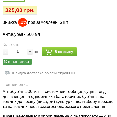
Семена огурцов
Удобрения
Удобрения «Сударушка», «Рязаночка»
325,00 грн.
Семена перца
Опрыскиватели
Удобрения «Чистый лист» кристаллические
Знижка
10%
при замовленні
5
шт.
100 г
Семена петрушки
Горшки для цветов, кашпо
Антибурьян 500 мл
Удобрения «Чистый лист» кристаллические
Семена пряных трав
Перчатки
Кількість
300 г
-
+
В корзину
шт
Семена редиса
Тенты
Удобрения «Чистый лист» в палочках
Є в наявності
Семена редьки
Средства защиты от колорадского жука
Удобрения «Чистый лист» Успех
Швидка доставка по всій Україні >>
Семена салата
Средства защиты от тараканов, прусаков,
Повний опис
клопов, блох, домашних и садовых муравьев
Антибур'ян 500 мл — системний гербіцид суцільної дії,
Семена свеклы
для знищення однорічних і багаторічних бур'янів, на
Средства защиты от комаров, москитов,
землях до посіву (висадки) культури, після збору врожаю
клещей, ос, мошек, слепней
та на землях несільськогосподарського призначення.
Семена сельдерея
Діюча речовина
: ізопропіламінна сіль гліфосату — 480