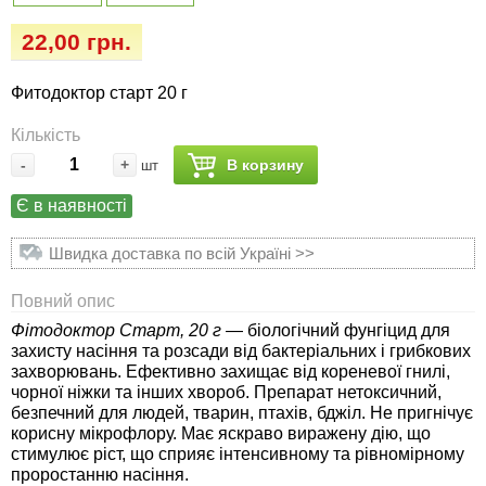
Семена огурцов
Удобрения
Удобрения «Сударушка», «Рязаночка»
22,00 грн.
Семена перца
Опрыскиватели
Удобрения «Чистый лист» кристаллические
Фитодоктор старт 20 г
100 г
Семена петрушки
Горшки для цветов, кашпо
Кількість
Удобрения «Чистый лист» кристаллические
-
+
В корзину
шт
Семена пряных трав
Перчатки
300 г
Є в наявності
Семена редиса
Тенты
Удобрения «Чистый лист» в палочках
Швидка доставка по всій Україні >>
Семена редьки
Средства защиты от колорадского жука
Удобрения «Чистый лист» Успех
Повний опис
Фітодоктор Старт, 20 г
— біологічний фунгіцид для
Семена салата
Средства защиты от тараканов, прусаков,
захисту насіння та розсади від бактеріальних і грибкових
клопов, блох, домашних и садовых муравьев
захворювань. Ефективно захищає від кореневої гнилі,
Семена свеклы
чорної ніжки та інших хвороб. Препарат нетоксичний,
безпечний для людей, тварин, птахів, бджіл. Не пригнічує
Средства защиты от комаров, москитов,
корисну мікрофлору. Має яскраво виражену дію, що
клещей, ос, мошек, слепней
Семена сельдерея
стимулює ріст, що сприяє інтенсивному та рівномірному
проростанню насіння.