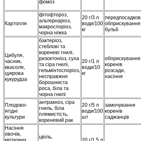
фомоз
Семена щавеля
Купить семена - хиты продаж
фітофтороз,
20 г/3 л
передпосадков
альтернаріоз,
Элитные семена в банках
Картопля
води/100
обприскування
макроспоріоз,
кг
бульб
Архив
чорна ніжка
бактеріоз,
стеблові та
кореневі гнилі,
Цибуля,
ризоктоніоз, суха
обприскування
часник,
20 г/1 л
та сіра гнилі,
коренів
квасоля,
води/10
гельмінтоспоріоз,
розсади,
цукрова
кг
несправжня
насіння
кукурудза
борошниста
роса, біла та
чорна гнилі
антракноз, сіра
Плодово-
20 г/5 л
замочування
гниль, біла
ягідні
води/100
коренів
плямистість,
культури
шт
саджанців
кореневий рак
Насіння
овочів,
цвіль,
квіткових,
20 г/1,5 л