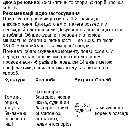
Діюча речовина:
живі клітини та спори бактерій Bacillus
Средства защиты от мух
Семена сидератов
subtilis.
Рекомендації щодо застосування
Средства защиты от моли
Семена табака
Приготувати робочий розчин за 1-2 години до
використання. Для цього вміст пакета розвести у
необхідній кількості води. Дозування та пропорції вказані
Средства защиты от капустницы
Семена томатов
в таблиці. Обприскування проводити в період
мінімальної сонячної активності — до 10:00 та після
18:00. У денний час — за хмарної погоди.
Средства защиты от кротов
Семена газонной травы
Починати обприскування з моменту появи сходів. У
період вегетації обприскування фітодоктором
Средства защиты от грызунов
Семена тыквы, патиссона
проводиться 4-6 разів з інтервалом 14 днів з метою
профілактики, посилення імунітету та стійкості до
хвороб.
Препараты для септиков, выгребных ям и
Семена укропа
Культура
Хвороба
Витрата
Спосіб
дачных туалетов, биодеструкторы
Семена фасоли
фітофтороз,
Хозяйственные товары
Томати,
бактеріоз, чорна
огірки,
ніжка, судинний
20 г/5 л
Семена цветов
капуста,
бактеріоз, гнилі,
замочування
води/10
Средства защиты растений
баклажани,
ризоктоніоз,
коренів розсад
шт
перець та
антракноз,
Семена шпината
інші
гельмінтоспоріоз,
Лидеры продаж