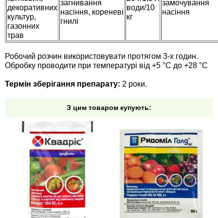
загнивання
замочування
декоративних
води/10
насіння, кореневі
насіння
культур,
кг
гнилі
газонних
трав
Робочий розчин використовувати протягом 3-х годин.
Обробку проводити при температурі від +5 °С до +28 °С
Термін зберігання препарату:
2 роки.
З цим товаром купують: