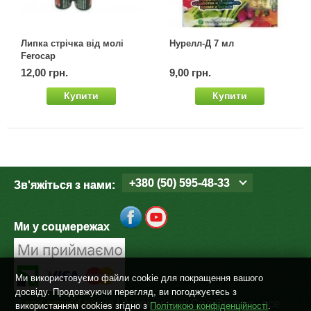
Липка стрічка від молі
Нурелл-Д 7 мл
Ferocap
12,00 грн.
9,00 грн.
Купити
Купити
+380 (50) 595-48-33
Зв'яжіться з нами:
Ми у соцмережах
Ми використовуємо файли cookie для покращення вашого
досвіду. Продовжуючи перегляд, ви погоджуєтесь з
©
sad-ogorod.biz.ua
| Агромагазин Сад-Огород - все
використанням cookies згідно з
Політикою конфіденційності
.