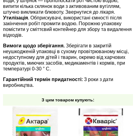
води; у шлунок — прополоскати рот чистою водою,
випити кілька склянок води з активованим вугіллям,
штучно викликати блювоту. Звернутися до лікаря.
Утилізація
. Обприскувачі, використані ємності після
закінчення робіт промити водою. Порожню упаковку
помістити у сміттєвий контейнер для збору та видалення
відходів.
Вимоги щодо зберігання.
Зберігати в закритій
неушкодженій упаковці в сухому провітрюваному місці,
недоступному для дітей і тварин, окремо від харчових
продуктів, миючих засобів, медикаментів і кормів, при
температурі 0-30 ° С.
Гарантійний термін придатності:
3 роки з дати
виробництва.
З цим товаром купують: