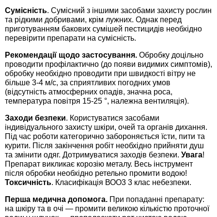
Сумісність
. Сумісний з іншими засобами захисту рослин
та рідкими добривами, крім лужних. Однак перед
приготуванням бакових сумішей пестицидів необхідно
перевірити препарати на сумісність.
Рекомендації щодо застосування.
Обробку доцільно
проводити профілактично (до появи видимих симптомів),
обробку необхідно проводити при швидкості вітру не
більше 3-4 м/с, за сприятливих погодних умов
(відсутність атмосферних опадів, значна роса,
температура повітря 15-25 °, належна вентиляція).
Заходи безпеки
. Користуватися засобами
індивідуального захисту шкіри, очей та органів дихання.
Під час роботи категорично забороняється їсти, пити та
курити. Після закінчення робіт необхідно прийняти душ
та змінити одяг. Дотримуватися заходів безпеки.
Увага
!
Препарат викликає корозію металу. Весь інструмент
після обробки необхідно ретельно промити водою!
Токсичність
. Класифікація ВОО3 3 клас небезпеки.
Перша медична допомога.
При попаданні препарату:
на шкіру та в очі — промити великою кількістю проточної