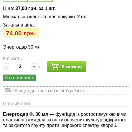
Семена огурцов
Удобрения
Удобрения «Сударушка», «Рязаночка»
Ціна:
37,00 грн. за 1 шт.
Семена перца
Опрыскиватели
Мінімальна кількість для покупки:
2 шт.
Удобрения «Чистый лист» кристаллические
Загальна ціна:
100 г
Семена петрушки
Горшки для цветов, кашпо
74,00 грн.
Удобрения «Чистый лист» кристаллические
Семена пряных трав
Перчатки
Энергодар 30 мл
300 г
Кількість
Семена редиса
Тенты
Удобрения «Чистый лист» в палочках
-
+
В корзину
шт
Семена редьки
Средства защиты от колорадского жука
Є в наявності
Удобрения «Чистый лист» Успех
Семена салата
Средства защиты от тараканов, прусаков,
Швидка доставка по всій Україні >>
клопов, блох, домашних и садовых муравьев
Повний опис
Семена свеклы
Средства защиты от комаров, москитов,
Енергодар
®
, 30 мл
— фунгіцид із ростостимулюючими
клещей, ос, мошек, слепней
властивостями для захисту овочевих культур відкритого
Семена сельдерея
та закритого ґрунту проти широкого спектру хвороб.