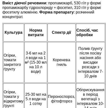
Средства защиты от мух
Семена сидератов
Вміст діючої речовини
: пропамокарб, 530 г/л у формі
пропамокарбу гідрохлориду + фосетил, 310 г/л у формі
фосетилу алюмінію.
Форма препарату
: розчинний
Средства защиты от моли
Семена табака
концентрат.
Средства защиты от капустницы
Семена томатов
Норма
Спосіб, час
Культура
Спектр дії
витрати
обробки
Средства защиты от кротов
Семена газонной травы
Полив ґрунту
Средства защиты от грызунов
Семена тыквы, патиссона
3-6 мл на 2
після посіву
Огірки,
л води на 1
насіння або
томати
Коренева
м² (15-30 мл
висадки
Препараты для септиков, выгребных ям и
Семена укропа
закритого
гниль
на 10 л
розсади з
ґрунту
дачных туалетов, биодеструкторы
води)
інтервалом 7-
10 днів
Семена фасоли
Хозяйственные товары
Семена цветов
Обприскування
Огірки,
Средства защиты растений
25-30 мл на
в період
томати у
Пероноспороз,
5 л води на
вегетації з
відкритому
фітофтороз
Семена шпината
1 сотку
інтервалом 10-
ґрунті
Лидеры продаж