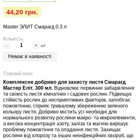
Семена огурцов
Удобрения
Удобрения «Сударушка», «Рязаночка»
44,20 грн.
Семена перца
Опрыскиватели
Удобрения «Чистый лист» кристаллические
Master ЭЛИТ Смарагд 0.3 л
100 г
Семена петрушки
Горшки для цветов, кашпо
Кількість
-
+
шт
Удобрения «Чистый лист» кристаллические
Семена пряных трав
Перчатки
300 г
Немає в наявності
Семена редиса
Тенты
Удобрения «Чистый лист» в палочках
Повний опис
Семена редьки
Средства защиты от колорадского жука
Комплексне добриво для захисту листя Смарагд
Удобрения «Чистый лист» Успех
Мастер Еліт, 300 мл.
Відновлює первинне забарвлення
та свіжість листя кімнатних і садових рослин. Підвищує
Семена салата
Средства защиты от тараканов, прусаков,
стійкість рослин до несприятливих факторів, запобігає
клопов, блох, домашних и садовых муравьев
пожовтінню, сприяє тривалому збереженню зеленого
кольору листя. Добриво містить усі необхідні для
Семена свеклы
нормального розвитку рослини макро- та мікроелементи,
Средства защиты от комаров, москитов,
а висока концентрація азоту, заліза та магнію вирішує
клещей, ос, мошек, слепней
Семена сельдерея
проблему пожовтіння та опадання листя. Захищає
рослини від хлорозу та інших неінфекційних хвороб, що