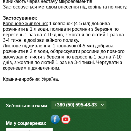
виникають через нестачу мікроелементів.
Средства защиты от мух
Семена сидератов
Застосовується методом внесення під корінь та по листу.
Средства защиты от моли
Застосування:
Семена табака
Кореневе живлення:
1 ковпачок (4-5 мл) добрива
розчинити в 1 л води, поливати рослини з березня по
Средства защиты от капустницы
Семена томатов
вересень 1 раз на 7-10 днів, з жовтня по лютий 1 раз на
3-4 тижні в дозі звичайного поливу.
Листове підживлення:
1 ковпачок (4-5 мл) добрива
Средства защиты от кротов
Семена газонной травы
розчинити в 2 л води, обприскувати рослини до повного
змочування листя з березня по вересень 1 раз на 7-10
Средства защиты от грызунов
днів, з жовтня по лютий 1 раз на 3-4 тижні. Чергувати з
Семена тыквы, патиссона
кореневим підживленням.
Препараты для септиков, выгребных ям и
Семена укропа
Країна-виробник: Україна.
дачных туалетов, биодеструкторы
Семена фасоли
Хозяйственные товары
+380 (50) 595-48-33
Зв'яжіться з нами:
Семена цветов
Средства защиты растений
Семена шпината
Ми у соцмережах
Лидеры продаж