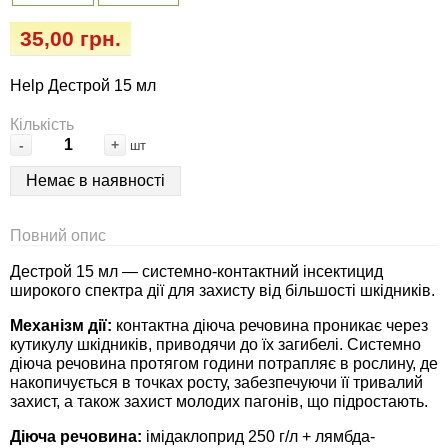
Семена огурцов
Удобрения
Удобрения «Сударушка», «Рязаночка»
35,00 грн.
Семена перца
Опрыскиватели
Удобрения «Чистый лист» кристаллические
Help Дестрой 15 мл
100 г
Семена петрушки
Горшки для цветов, кашпо
Кількість
-
+
шт
Удобрения «Чистый лист» кристаллические
Семена пряных трав
Перчатки
300 г
Немає в наявності
Семена редиса
Тенты
Удобрения «Чистый лист» в палочках
Повний опис
Семена редьки
Средства защиты от колорадского жука
Дестрой 15 мл — системно-контактний інсектицид
Удобрения «Чистый лист» Успех
широкого спектра дії для захисту від більшості шкідників.
Семена салата
Средства защиты от тараканов, прусаков,
Механізм дії:
контактна діюча речовина проникає через
клопов, блох, домашних и садовых муравьев
кутикулу шкідників, приводячи до їх загибелі. Системно
Семена свеклы
діюча речовина протягом години потрапляє в рослину, де
Средства защиты от комаров, москитов,
накопичується в точках росту, забезпечуючи її тривалий
захист, а також захист молодих пагонів, що підростають.
клещей, ос, мошек, слепней
Семена сельдерея
Діюча речовина:
імідаклоприд 250 г/л + лямбда-