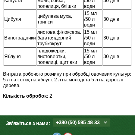
Капуста
моль, совка,
/50 л
30 днів
попелиця, блішки
води
Семена щавеля
Купить семена - хиты продаж
15 мл
цибулева муха,
Цибуля
/50 л
30 днів
трипси
Элитные семена в банках
води
Архив
листова філоксера,
15 мл
Виноградники
багатоядерний
/50 л
30 днів
трубкокрут
води
плодожерки,
15 мл
Яблуня
листовертки,
/50 л
30 днів
попелиці, щитівки
води
Витрата робочого розчину при обробці овочевих культур:
5 л на сотку, на яблуні: 2 л на молоді та 5 л на дорослі
дерева.
Кількість обробок:
2
+380 (50) 595-48-33
Зв'яжіться з нами: