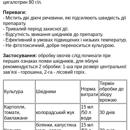
цигалотрин 80 г/л.
Средства защиты от мух
Семена сидератов
Переваги:
Средства защиты от моли
- Містить дві діючі речовини, які підсилюють швидкість дії
Семена табака
препарату.
- Тривалий період захисної дії.
Средства защиты от капустницы
Семена томатов
- Відсутність звикання шкідників до препарату.
- Ефективний в умовах підвищених і низьких температур.
- Не фітотоксичний, добре переноситься культурою.
Средства защиты от кротов
Семена газонной травы
Застосування:
обробку овочів слід починати при
перших ознаках появи шкідників, для яблуні
Средства защиты от грызунов
Семена тыквы, патиссона
рекомендується 2 обробки: 1-ша при розмірі центральної
зав'язі - горошина, 2-га - лісовий горіх.
Препараты для септиков, выгребных ям и
Семена укропа
Термін
дачных туалетов, биодеструкторы
Норма
обробки до
Культура
Шкідники
Семена фасоли
витрати
збору
Хозяйственные товары
врожаю
Картопля,
15 мл
Семена цветов
томати,
колорадський жук
/50 л
30 днів
Средства защиты растений
баклажани
води
Семена шпината
білянки, капустяна
15 мл
Лидеры продаж