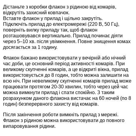
Дістаньте з коробки флакон з рідиною від комарів,
Семена щавеля
відкрутіть захисний ковпачок.
Купить семена - хиты продаж
Вставте флакон у прилад і щільно закрутіть.
Элитные семена в банках
Підключіть прилад до електромережі (220 В, 50 Гц),
Архив
поверніть вилку приладу так, щоб флакон
розташовувався вертикально. Прилад починає діяти
через 5–10 хв. після увімкнення. Повне знищення комах
досягається за 1 годину.
Флакон бажано використовувати у вечірній або нічний
час доби, це основний період активності комарів. При
великому скупченні комарів, а це відкриті вікна, прилад
використовується до 8 годин, тобто можна залишити на
всю ніч. При невеликому скупченні комарів прилад може
працювати протягом 20-30 хвилин, тобто через цей час
можна вимкнути прилад і спати спокійно. З таким
розрахунком даного флакона вистачає на 60 ночей (по 8
годин) безперервного захисту від комарів.
Після закінчення роботи вимкніть прилад з мережі.
Флакон з рідиною можна використовувати до повного
випаровування рідини.