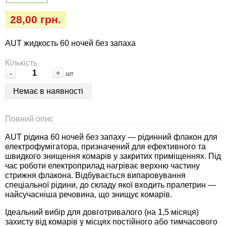
Семена огурцов
Удобрения
Удобрения «Сударушка», «Рязаночка»
28,00 грн.
Семена перца
Опрыскиватели
Удобрения «Чистый лист» кристаллические
AUT жидкость 60 ночей без запаха
100 г
Семена петрушки
Горшки для цветов, кашпо
Кількість
-
+
шт
Удобрения «Чистый лист» кристаллические
Семена пряных трав
Перчатки
300 г
Немає в наявності
Семена редиса
Тенты
Удобрения «Чистый лист» в палочках
Повний опис
Семена редьки
Средства защиты от колорадского жука
AUT рідина 60 ночей без запаху — рідинний флакон для
Удобрения «Чистый лист» Успех
електрофумігатора, призначений для ефективного та
Семена салата
Средства защиты от тараканов, прусаков,
швидкого знищення комарів у закритих приміщеннях. Під
час роботи електроприлад нагріває верхню частину
клопов, блох, домашних и садовых муравьев
стрижня флакона. Відбувається випаровування
Семена свеклы
спеціальної рідини, до складу якої входить пралетрин —
Средства защиты от комаров, москитов,
найсучасніша речовина, що знищує комарів.
клещей, ос, мошек, слепней
Семена сельдерея
Ідеальний вибір для довготривалого (на 1,5 місяця)
захисту від комарів у місцях постійного або тимчасового