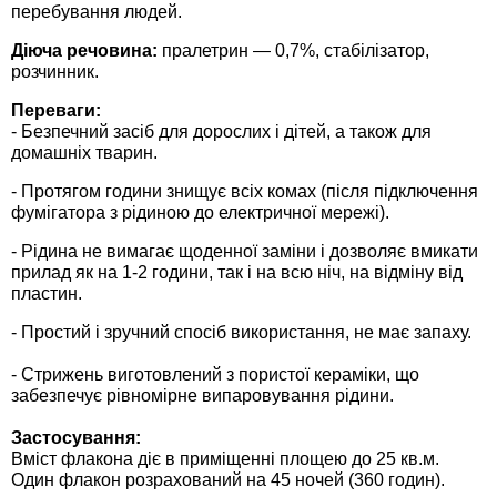
Средства защиты от мух
перебування людей.
Семена сидератов
Діюча речовина:
пралетрин — 0,7%, стабілізатор,
Средства защиты от моли
Семена табака
розчинник.
Переваги:
Средства защиты от капустницы
Семена томатов
- Безпечний засіб для дорослих і дітей, а також для
домашніх тварин.
Средства защиты от кротов
Семена газонной травы
- Протягом години знищує всіх комах (після підключення
фумігатора з рідиною до електричної мережі).
Средства защиты от грызунов
Семена тыквы, патиссона
- Рідина не вимагає щоденної заміни і дозволяє вмикати
прилад як на 1-2 години, так і на всю ніч, на відміну від
Препараты для септиков, выгребных ям и
пластин.
Семена укропа
дачных туалетов, биодеструкторы
- Простий і зручний спосіб використання, не має запаху.
Семена фасоли
- Стрижень виготовлений з пористої кераміки, що
Хозяйственные товары
забезпечує рівномірне випаровування рідини.
Семена цветов
Средства защиты растений
Застосування:
Вміст флакона діє в приміщенні площею до 25 кв.м.
Семена шпината
Один флакон розрахований на 45 ночей (360 годин).
Лидеры продаж