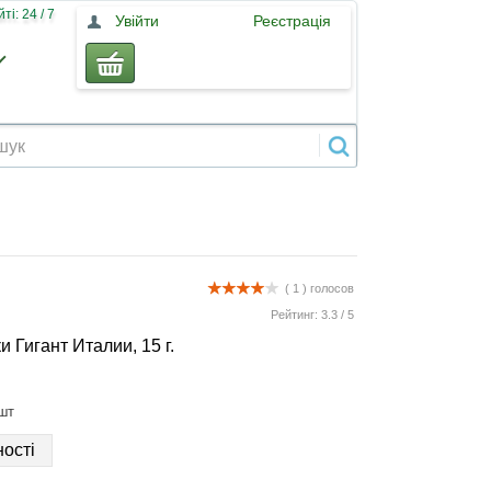
і: 24 / 7
Увійти
Реєстрація
( 1 )
голосов
Рейтинг:
3.3
/
5
 Гигант Италии, 15 г.
шт
ості