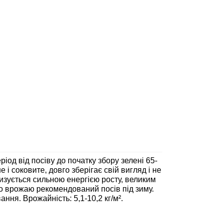
ріод від посіву до початку збору зелені 65-
 і соковите, довго зберігає свій вигляд і не
ризується сильною енергією росту, великим
о врожаю рекомендований посів під зиму.
ння. Врожайність: 5,1-10,2 кг/м².