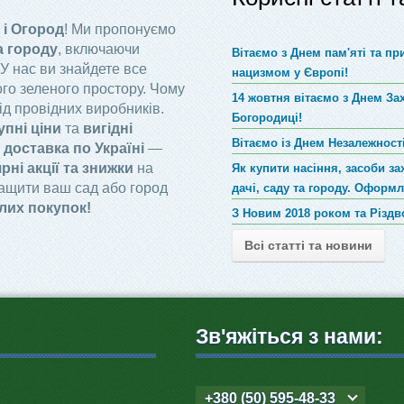
 і Огород
! Ми пропонуємо
а городу
, включаючи
Вітаємо з Днем пам'яті та п
 У нас ви знайдете все
нацизмом у Європі!
го зеленого простору. Чому
14 жовтня вітаємо з Днем За
ід провідних виробників.
Богородиці!
упні ціни
та
вигідні
Вітаємо із Днем Незалежності
доставка по Україні
—
рні акції та знижки
на
Як купити насіння, засоби за
ращити ваш сад або город
дачі, саду та городу. Оформ
лих покупок!
З Новим 2018 роком та Різд
Всі статті та новини
Зв'яжіться з нами:
+380 (50) 595-48-33