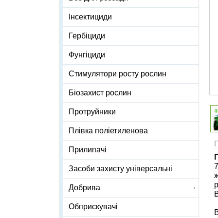
Інсектициди
Гербіциди
Фунгіциди
Стимулятори росту рослин
Біозахист рослин
Протруйники
Плівка поліетиленова
Прилипачі
7
Засоби захисту універсальні
ж
Добрива
В
Обприскувачі
В