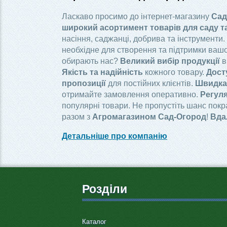
Ласкаво просимо до інтернет-магазину
Сад
широкий асортимент товарів для саду т
насіння, саджанці, добрива та інструменти.
необхідне для створення та підтримки вашо
обирають нас?
Великий вибір продукції
в
Якість та надійність
кожного товару.
Дост
пропозиції
для постійних клієнтів.
Швидка 
отримайте замовлення оперативно.
Регуля
популярні товари. Не пропустіть шанс пок
разом з
Агромагазином Сад-Огород
!
Вда
Детальніше про компанію
Розділи
Каталог