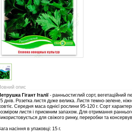
Повний опис
Петрушка Гігант Італії
- ранньостиглий сорт, вегетаційний пе
5 днів. Розетка листя дуже велика. Листя темно-зелене, ніжне
овтіє. Середня маса однієї рослини 95-120 г. Сорт характе
розміром листя і приємним запахом. Для отримання ранньог
икористовується для свіжого ринку, переробки та консервува
ага насіння в упаковці: 15 г.