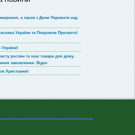
римирення, а також з Днем Перемоги над
хисника України та Покровом Пресвятої
 України!
хисту рослин та інші товари для дому,
лення замовлення. Відео
вом Христовим!