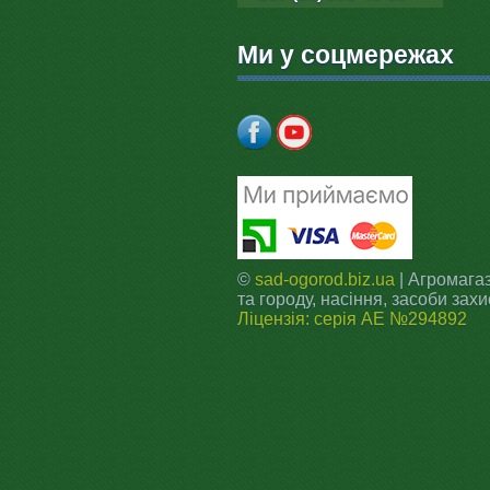
Ми у соцмережах
©
sad-ogorod.biz.ua
| Агромагаз
та городу, насіння, засоби захи
Ліцензія: серія АЕ №294892