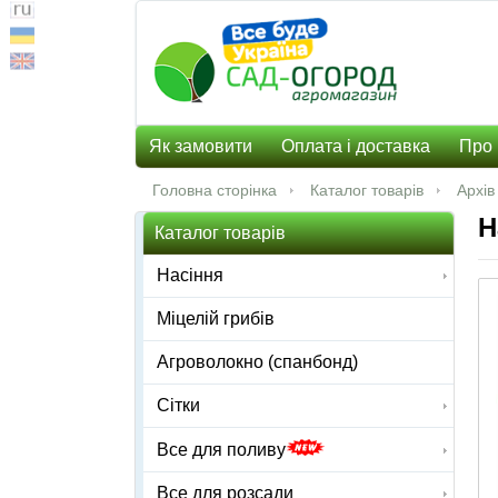
Як замовити
Оплата і доставка
Про 
Головна сторінка
Каталог товарів
Архів
Н
Каталог товарів
Насіння
Міцелій грибів
Агроволокно (спанбонд)
Сітки
Все для поливу
Все для розсади