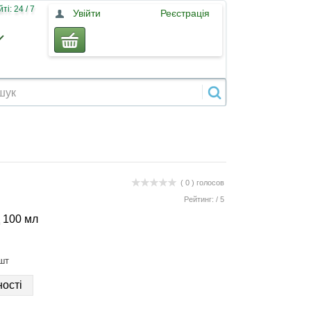
і: 24 / 7
Увійти
Реєстрація
( 0 )
голосов
Рейтинг:
/
5
 100 мл
шт
ості