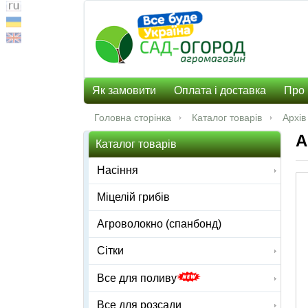
Як замовити
Оплата і доставка
Про 
Головна сторінка
Каталог товарів
Архів
А
Каталог товарів
Насіння
Міцелій грибів
Агроволокно (спанбонд)
Сітки
Все для поливу
Все для розсади