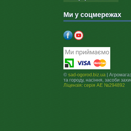
Ми у соцмережах
©
sad-ogorod.biz.ua
| Агромагаз
та городу, насіння, засоби захи
Ліцензія: серія АЕ №294892