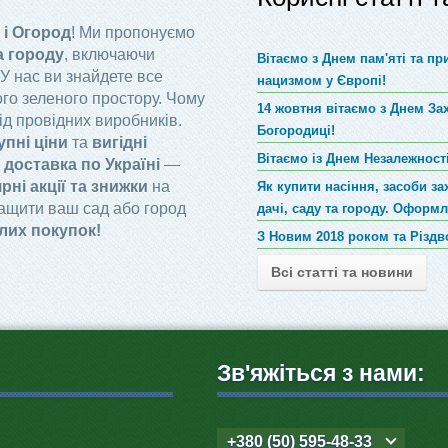
 і Огород
! Ми пропонуємо
а городу
, включаючи
Вітаємо з Днем пам'яті та п
 У нас ви знайдете все
нацизмом у Європі!
го зеленого простору. Чому
14 жовтня вітаємо з Днем За
ід провідних виробників.
Богородиці!
упні ціни
та
вигідні
Вітаємо із Днем Незалежності
доставка по Україні
—
рні акції та знижки
на
Як купити насіння, засоби за
ращити ваш сад або город
дачі, саду та городу. Оформ
лих покупок!
З Новим 2018 роком та Різд
Всі статті та новини
Зв'яжіться з нами:
+380 (50) 595-48-33