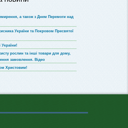
римирення, а також з Днем Перемоги над
хисника України та Покровом Пресвятої
 України!
хисту рослин та інші товари для дому,
лення замовлення. Відео
вом Христовим!