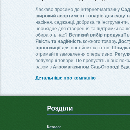
Ласкаво просимо до інтернет-магазину
Сад
широкий асортимент товарів для саду т
насіння, саджанці, добрива та інструменти.
необхідне для створення та підтримки вашо
обирають нас?
Великий вибір продукції
в
Якість та надійність
кожного товару.
Дост
пропозиції
для постійних клієнтів.
Швидка 
отримайте замовлення оперативно.
Регуля
популярні товари. Не пропустіть шанс пок
разом з
Агромагазином Сад-Огород
!
Вда
Детальніше про компанію
Розділи
Каталог