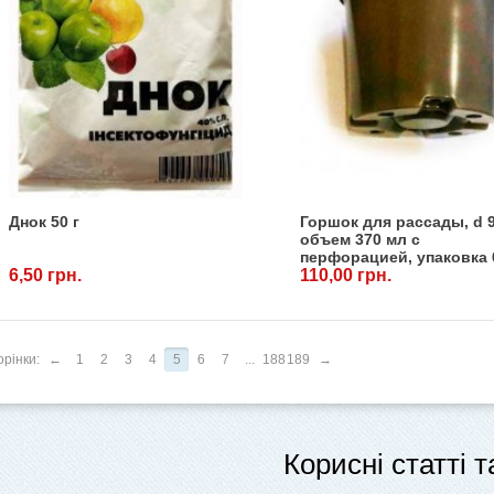
Днок 50 г
Горшок для рассады, d 9
объем 370 мл с
перфорацией, упаковка 
6,50 грн.
шт.
110,00 грн.
рінки:
←
1
2
3
4
5
6
7
...
188
189
→
Корисні статті 