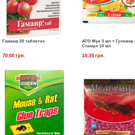
Гамаир 20 таблеток
АТО Жук 3 мл + Гуливер
Стимул 10 мл
70,00 грн.
10,35 грн.