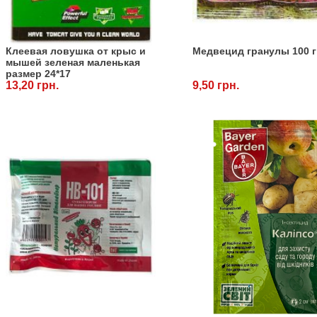
Клеевая ловушка от крыс и
Медвецид гранулы 100 г
мышей зеленая маленькая
размер 24*17
13,20 грн.
9,50 грн.