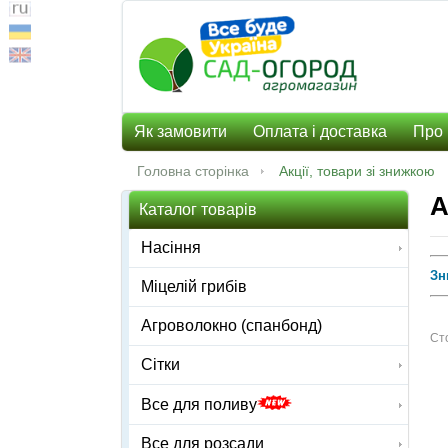
Як замовити
Оплата і доставка
Про 
Головна сторінка
Акції, товари зі знижкою
А
Каталог товарів
Насіння
Зн
Міцелій грибів
Агроволокно (спанбонд)
Сто
Сітки
Все для поливу
Все для розсади