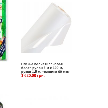
Пленка полиэтиленовая
белая рулон 3 м х 100 м,
рукав 1,5 м, толщина 60 мкм,
вес рулона 15 кг
1 620,00 грн.