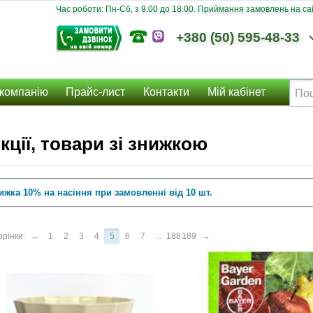
Час роботи: Пн-Сб, з 9.00 до 18.00. Приймання замовлень на сайт
+380 (50) 595-48-33
компанію
Прайс-лист
Контакти
Мій кабінет
кції, товари зі знижкою
ижка 10% на насіння при замовленні від 10 шт.
рінки:
←
1
2
3
4
5
6
7
...
188
189
→