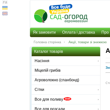
Як замовити
Оплата і доставка
Про 
Головна сторінка
Акції, товари зі знижкою
А
Каталог товарів
Насіння
Зн
Міцелій грибів
Агроволокно (спанбонд)
Сто
Сітки
Все для поливу
Все для розсади