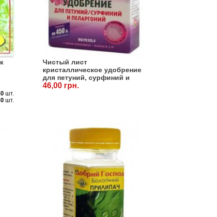
к
Чистый лист
кристаллическое удобрение
для петуний, сурфиний и
пеларгоний, 300 г
46,00 грн.
10
шт.
20
шт.