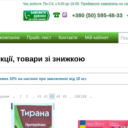
Час роботи: Пн-Сб, з 9.00 до 18.00. Приймання замовлень на сайт
+380 (50) 595-48-33
компанію
Прайс-лист
Контакти
Мій кабінет
кції, товари зі знижкою
ижка 10% на насіння при замовленні від 10 шт.
рінки:
←
1
2
...
41
42
43
44
45
...
188
189
→