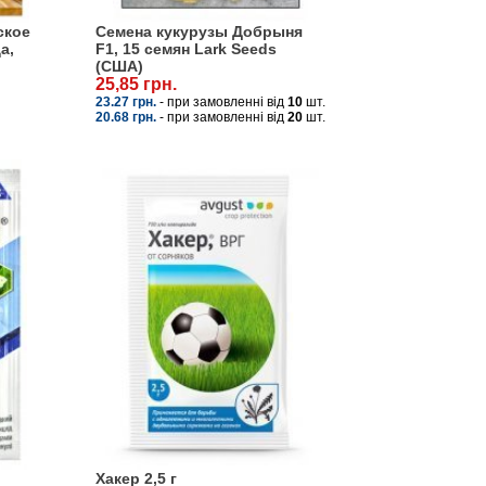
ское
Семена кукурузы Добрыня
а,
F1, 15 семян Lark Seeds
(США)
25,85 грн.
23.27 грн.
- при замовленні від
10
шт.
20.68 грн.
- при замовленні від
20
шт.
Хакер 2,5 г