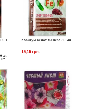
 0.1
Квантум Хелат Железа 30 мл
15,15 грн.
10
шт.
0
шт.