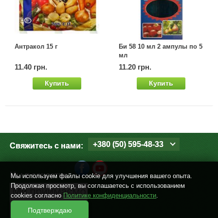
Антракол 15 г
Би 58 10 мл 2 ампулы по 5
мл
11.40 грн.
11.20 грн.
Купить
Купить
+380 (50) 595-48-33
Свяжитесь с нами:
Мы в соцсетях
Мы используем файлы cookie для улучшения вашего опыта.
Продолжая просмотр, вы соглашаетесь с использованием
cookies согласно
Политике конфиденциальности
.
Подтверждаю