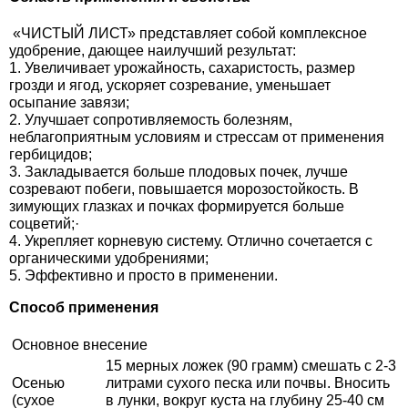
Средства защиты от мух
Семена сидератов
«ЧИСТЫЙ ЛИСТ» представляет собой комплексное
удобрение, дающее наилучший результат:
Средства защиты от моли
Семена табака
1. Увеличивает урожайность, сахаристость, размер
грозди и ягод, ускоряет созревание, уменьшает
Средства защиты от капустницы
осыпание завязи;
Семена томатов
2. Улучшает сопротивляемость болезням,
неблагоприятным условиям и стрессам от применения
Средства защиты от кротов
Семена газонной травы
гербицидов;
3. Закладывается больше плодовых почек, лучше
созревают побеги, повышается морозостойкость. В
Средства защиты от грызунов
Семена тыквы, патиссона
зимующих глазках и почках формируется больше
соцветий;·
Препараты для септиков, выгребных ям и
4. Укрепляет корневую систему. Отлично сочетается с
Семена укропа
органическими удобрениями;
дачных туалетов, биодеструкторы
5. Эффективно и просто в применении.
Семена фасоли
Способ применения
Хозяйственные товары
Семена цветов
Основное внесение
Средства защиты растений
15 мерных ложек (90 грамм) смешать с 2-3
Семена шпината
Осенью
литрами сухого песка или почвы. Вносить
(сухое
в лунки, вокруг куста на глубину 25-40 см
Лидеры продаж