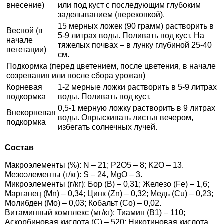
внесение)
или под куст с последующим глубоким
Семена щавеля
заделыванием (перекопкой).
Купить семена - хиты продаж
15 мерных ложек (90 грамм) растворить в
Весной (в
5-9 литрах воды. Поливать под куст. На
Элитные семена в банках
начале
тяжелых почвах – в лунку глубиной 25-40
Архив
вегетации)
см.
Подкормка (перед цветением, после цветения, в начале
созревания или после сбора урожая)
Корневая
1-2 мерные ложки растворить в 5-9 литрах
подкормка
воды. Поливать под куст.
0,5-1 мерную ложку растворить в 9 литрах
Внекорневая
воды. Опрыскивать листья вечером,
подкормка
избегать солнечных лучей.
Состав
Макроэлементы (%): N – 21; P2О5 – 8; K2О – 13.
Мезоэлементы (г/кг): S – 24, MgO – 3.
Микроэлементы (г/кг): Бор (B) – 0,31; Железо (Fe) – 1,6;
Марганец (Mn) – 0,34; Цинк (Zn) – 0,32; Медь (Cu) – 0,23;
Молибден (Mo) – 0,03; Кобальт (Co) – 0,02.
Витаминный комплекс (мг/кг): Тиамин (В1) – 110;
Аскорбиновая кислота (С) – 520; Никотиновая кислота