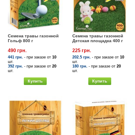
Средства защиты от мух
Семена сидератов
Средства защиты от моли
Семена табака
Средства защиты от капустницы
Семена томатов
Семена травы газонной
Семена травы газонной
Гольф 800 г
Детская площадка 400 г
Средства защиты от кротов
Семена газонной травы
490 грн.
225 грн.
441 грн.
- при заказе от
10
202.5 грн.
- при заказе от
10
шт.
шт.
Средства защиты от грызунов
Семена тыквы, патиссона
392 грн.
- при заказе от
20
180 грн.
- при заказе от
20
шт.
шт.
Препараты для септиков, выгребных ям и
Семена укропа
Купить
Купить
дачных туалетов, биодеструкторы
Семена фасоли
Хозяйственные товары
Семена цветов
Средства защиты растений
Семена шпината
Лидеры продаж