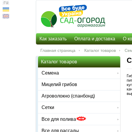
Как заказать
Оплата и доставка
О к
Главная страница
Каталог товаров
Се
С
Каталог товаров
Семена
Ги
пи
Мицелий грибов
ку
ка
вы
Агроволокно (спанбонд)
Сетки
Все для полива
Все для рассады