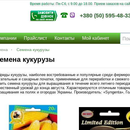
Время работы: Пн-Сб, c 9.00 до 18.00. Прием заказов на сайт
+380 (50) 595-48-3
омпании
Прайслист
Контакты
Мой кабинет
мена
Семена кукурузы
емена кукурузы
бриды кукурузы, наиболее востребованные и популярные среди фермеро
тательные и сахарные початки, применяемые для переработки и свежего
пить семена кукурузы для выращивания в течение всего летнего периода
чественный урожай до конца августа. Характеризуются отличным товар
ращивания на полях и огородах Украины. Производитель: «Syngenta», Г