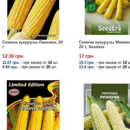
Семена кукурузы Лакомка, 20
Семена кукурузы Миник
г
20 г, Seedera
12.30 грн.
17 грн.
11.07 грн.
- при заказе от
10
шт.
15.3 грн.
- при заказе от
10
ш
9.84 грн.
- при заказе от
20
шт.
13.6 грн.
- при заказе от
20
ш