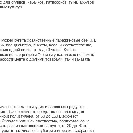
; для огурцов, кабачков, патиссонов, тыкв, арбузов
ных культур.
и можно купить хозяйственные парафиновые свечи. В
ичного диаметра, высоты, веса, и соответственно,
ния одной свечи, от 5 до 9 часов. Купить
авкой во все регионы Украины у нас можно по самым
 ассортименте с другими товарами, так и заказать
именяются для сыпучих и наливных продуктов,
ами. В ассортименте представлены мешки для
ной) полиэтилена, от 50 до 150 микрон (от
). Обладая большой плотностью, полиэтиленовые
ь различные весовые нагрузки, от 20 до 70 кг.
туры, в том числе к глубокой заморозке, сохраняют