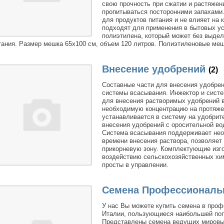
свою прочность при сжатии и растяжен
пропитываться посторонними запахами
для продуктов питания и не влияет на
подходят для применения в бытовых ус
полиэтилена, который может без выдел
тания. Размер мешка 65х100 см, объем 120 литров. Полиэтиленовые меш
Внесение удобрений
(2)
Составные части для внесения удобрен
системы всасывания. Инжектор и сист
для внесения растворимых удобрений 
необходимую концентрацию на протяжен
устанавливается в систему на удобрит
внесения удобрений с оросительной во
Система всасывания поддерживает нео
времени внесения раствора, позволяет
прикорневую зону. Комплектующие изго
воздействию сельскохозяйственных хи
просты в управлении.
Семена Профессиональн
У нас Вы можете купить семена в проф
Италии, пользующиеся наибольшей поп
Представлены семена ведущих мировых