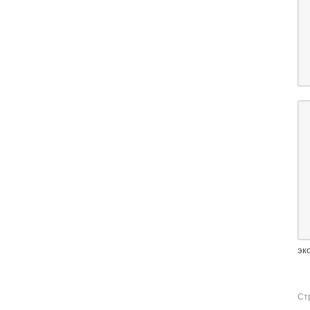
эк
Ст