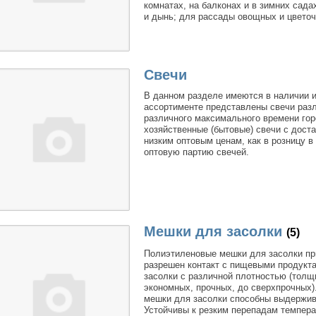
комнатах, на балконах и в зимних садах
и дынь; для рассады овощных и цветоч
Свечи
В данном разделе имеются в наличии 
ассортименте представлены свечи разл
различного максимального времени горе
хозяйственные (бытовые) свечи с дост
низким оптовым ценам, как в розницу в
оптовую партию свечей.
Мешки для засолки
(5)
Полиэтиленовые мешки для засолки пр
разрешен контакт с пищевыми продукт
засолки с различной плотностью (толщи
экономных, прочных, до сверхпрочных
мешки для засолки способны выдерживат
Устойчивы к резким перепадам темпера