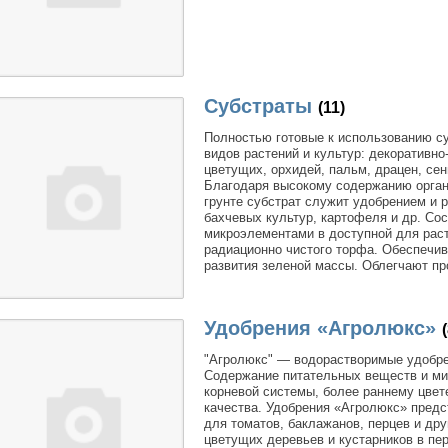
Субстраты
(11)
Полностью готовые к использованию с
видов растений и культур: декоративн
цветущих, орхидей, пальм, драцен, се
Благодаря высокому содержанию орган
грунте субстрат служит удобрением и 
бахчевых культур, картофеля и др. Со
микроэлементами в доступной для раст
радиационно чистого торфа. Обеспечив
развития зеленой массы. Облегчают пр
Удобрения «Агролюкс»
"Агролюкс" — водорастворимые удобре
Содержание питательных веществ и ми
корневой системы, более раннему цвет
качества. Удобрения «Агролюкс» пред
для томатов, баклажанов, перцев и дру
цветущих деревьев и кустарников в пе