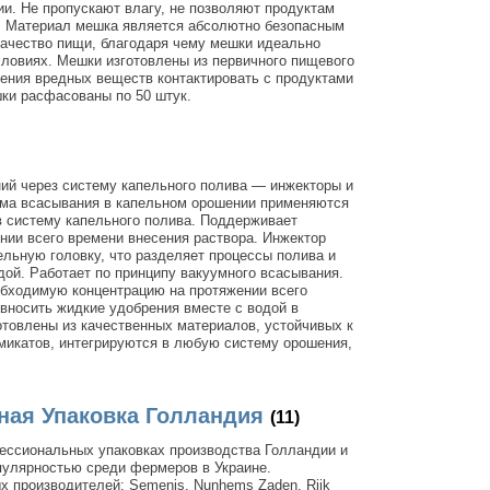
ии. Не пропускают влагу, не позволяют продуктам
. Материал мешка является абсолютно безопасным
 качество пищи, благодаря чему мешки идеально
ловиях. Мешки изготовлены из первичного пищевого
ения вредных веществ контактировать с продуктами
ки расфасованы по 50 штук.
ий через систему капельного полива — инжекторы и
ема всасывания в капельном орошении применяются
в систему капельного полива. Поддерживает
ии всего времени внесения раствора. Инжектор
ельную головку, что разделяет процессы полива и
дой. Работает по принципу вакуумного всасывания.
бходимую концентрацию на протяжении всего
 вносить жидкие удобрения вместе с водой в
товлены из качественных материалов, устойчивых к
микатов, интегрируются в любую систему орошения,
ая Упаковка Голландия
(11)
ессиональных упаковках производства Голландии и
улярностью среди фермеров в Украине.
 производителей: Semenis, Nunhems Zaden, Rijk