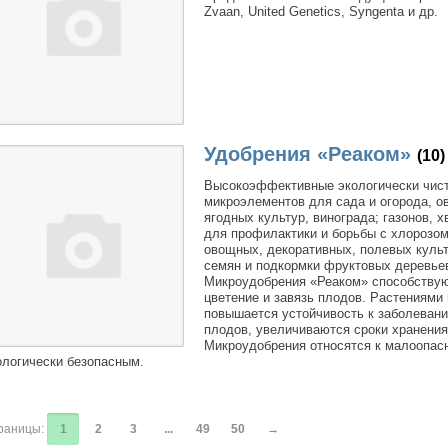
Zvaan, United Genetics, Syngenta и др.
Удобрения «Реаком»
(10)
Высокоэффективные экологически чист
микроэлементов для сада и огорода, о
ягодных культур, винограда; газонов, 
для профилактики и борьбы с хлорозом
овощных, декоративных, полевых культ
семян и подкормки фруктовых деревьев
Микроудобрения «Реаком» способству
цветение и завязь плодов. Растениями
повышается устойчивость к заболевани
плодов, увеличиваются сроки хранения
Микроудобрения относятся к малоопас
ологически безопасным.
раницы:
1
2
3
...
49
50
→