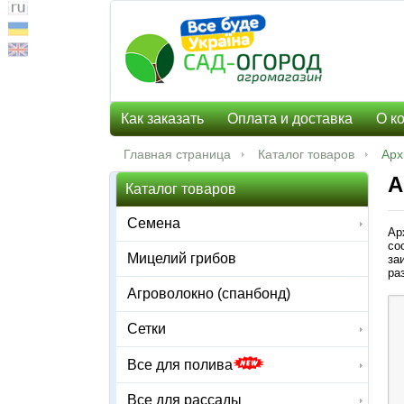
Как заказать
Оплата и доставка
О к
Главная страница
Каталог товаров
Арх
А
Каталог товаров
Семена
Ар
со
Мицелий грибов
за
ра
Агроволокно (спанбонд)
Сетки
Все для полива
Все для рассады