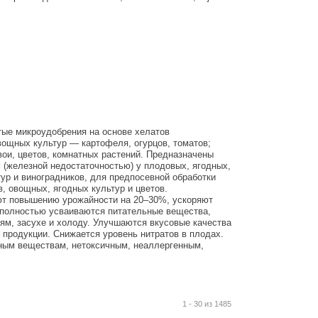
ые микроудобрения на основе хелатов
вощных культур — картофеля, огурцов, томатов;
хвои, цветов, комнатных растений. Предназначены
 (железной недостаточностью) у плодовых, ягодных,
ур и виноградников, для предпосевной обработки
, овощных, ягодных культур и цветов.
ют повышению урожайности на 20–30%, ускоряют
 полностью усваиваются питательные вещества,
ям, засухе и холоду. Улучшаются вкусовые качества
 продукции. Снижается уровень нитратов в плодах.
ным веществам, нетоксичным, неаллергенным,
1 - 30 из 1485