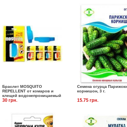
Браслет MOSQUITO
Семена огурца Парижск
REPELLENT от комаров и
корнишон, 3 г.
клещей водонепроницаемый
действует до 6 недель,
30 грн.
15.75 грн.
силикон