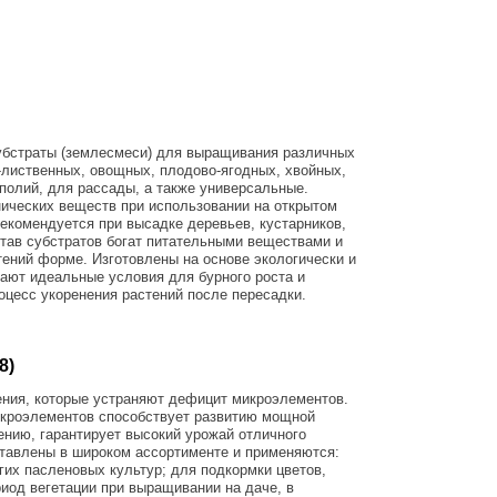
убстраты (землесмеси) для выращивания различных
о-лиственных, овощных, плодово-ягодных, хвойных,
нполий, для рассады, а также универсальные.
ических веществ при использовании на открытом
рекомендуется при высадке деревьев, кустарников,
став субстратов богат питательными веществами и
ений форме. Изготовлены на основе экологически и
ают идеальные условия для бурного роста и
оцесс укоренения растений после пересадки.
(8)
ния, которые устраняют дефицит микроэлементов.
кроэлементов способствует развитию мощной
ению, гарантирует высокий урожай отличного
ставлены в широком ассортименте и применяются:
гих пасленовых культур; для подкормки цветов,
риод вегетации при выращивании на даче, в