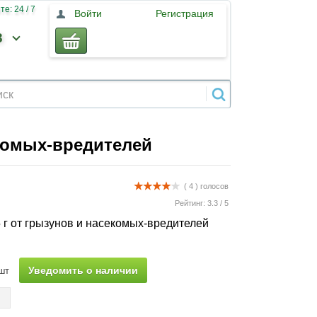
е: 24 / 7
Войти
Регистрация
3
екомых-вредителей
( 4 )
голосов
Рейтинг:
3.3
/
5
5 г от грызунов и насекомых-вредителей
Уведомить о наличии
шт