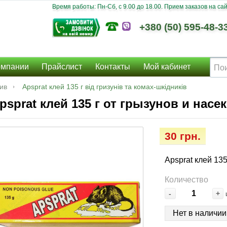
Время работы: Пн-Сб, c 9.00 до 18.00. Прием заказов на сайт
+380 (50) 595-48-3
омпании
Прайслист
Контакты
Мой кабинет
ив
Apsprat клей 135 г від гризунів та комах-шкідників
psprat клей 135 г от грызунов и нас
30 грн.
Apsprat клей 13
Количество
-
+
Нет в наличии