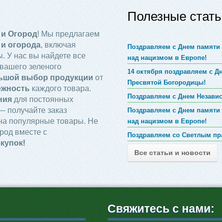
Полезные стать
 и Огород
! Мы предлагаем
 и огорода
, включая
Поздравляем с Днем памяти 
. У нас вы найдете все
над нацизмом в Европе!
вашего зеленого
14 октября поздравляем с 
ьшой выбор продукции
от
Пресвятой Богородицы!
ежность
каждого товара.
Поздравляем с Днем Незави
ния
для постоянных
 получайте заказ
Поздравляем с Днем памяти 
на популярные товары. Не
над нацизмом в Европе!
род вместе с
Поздравляем со Светлым пр
купок!
Все статьи и новости
Свяжитесь с нами: