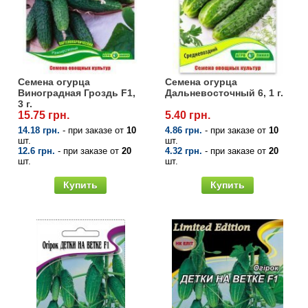
Средства защиты от мух
Семена сидератов
Средства защиты от моли
Семена табака
Средства защиты от капустницы
Семена томатов
Семена огурца
Семена огурца
Виноградная Гроздь F1,
Дальневосточный 6, 1 г.
3 г.
Средства защиты от кротов
Семена газонной травы
15.75 грн.
5.40 грн.
14.18 грн.
- при заказе от
10
4.86 грн.
- при заказе от
10
шт.
шт.
Средства защиты от грызунов
Семена тыквы, патиссона
12.6 грн.
- при заказе от
20
4.32 грн.
- при заказе от
20
шт.
шт.
Препараты для септиков, выгребных ям и
Семена укропа
Купить
Купить
дачных туалетов, биодеструкторы
Семена фасоли
Хозяйственные товары
Семена цветов
Средства защиты растений
Семена шпината
Лидеры продаж