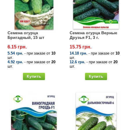
Семена огурцов
Удобрения
Удобрения «Сударушка», «Рязаночка»
Семена перца
Опрыскиватели
Удобрения «Чистый лист» кристаллические
100 г
Семена петрушки
Горшки для цветов, кашпо
Семена огурца
Семена огурца Верные
Бригадный, 15 шт
Друзья F1, 3 г.
Удобрения «Чистый лист» кристаллические
Семена пряных трав
Перчатки
6.15 грн.
15.75 грн.
300 г
5.54 грн.
- при заказе от
10
14.18 грн.
- при заказе от
10
шт.
шт.
Семена редиса
Тенты
4.92 грн.
- при заказе от
20
12.6 грн.
- при заказе от
20
Удобрения «Чистый лист» в палочках
шт.
шт.
Семена редьки
Средства защиты от колорадского жука
Купить
Купить
Удобрения «Чистый лист» Успех
Семена салата
Средства защиты от тараканов, прусаков,
клопов, блох, домашних и садовых муравьев
Семена свеклы
Средства защиты от комаров, москитов,
клещей, ос, мошек, слепней
Семена сельдерея