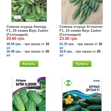
упаковке
Удобрения «Кемира Люкс»
Семена капусты
Гербициды
Внесение удобрений
Семена капусты в профессиональной
Минеральные удобрения
упаковке
Семена картофеля
Фунгициды
Семена Профессиональная Упаковка
Семена огурца Аккорд
Семена огурца Атлантис
Удобрения на основе гуматов
Голландия
F1, 20 семян Bejo Zaden
F1, 15 семян Bejo Zaden
Семена перца в профессиональной
(Голландия)
(Голландия)
Семена клубники
Стимуляторы роста растений
20.60 грн.
23.50 грн.
упаковке
Удобрения «Квантум»
Удобрения «Реаком»
18.54 грн.
- при заказе от
10
21.15 грн.
- при заказе от
10
Семена крупная фасовка
Биозащита растений
шт.
шт.
Семена моркови в профессиональной
16.48 грн.
- при заказе от
20
18.8 грн.
- при заказе от
20
Удобрения «Стимул»
шт.
шт.
упаковке
Семена кукурузы
Протравители
Купить
Купить
Средства по уходу за растениями «Чистый
Семена свеклы в профессиональной
лист»
Семена лука
Полиэтиленовая пленка
упаковке
Удобрения «Чистый лист» кристаллические
Семена микрозелени
Прилипатели
Семена редиса в профессиональной
20 г
упаковке
Семена моркови
Универсальные средства защиты
Удобрения «Авангард»