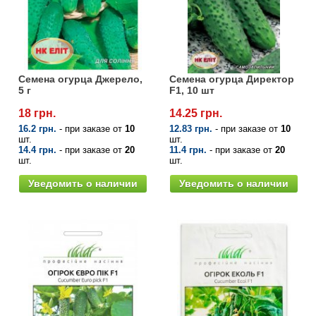
Семена огурцов
Удобрения
Удобрения «Сударушка», «Рязаночка»
Семена перца
Опрыскиватели
Удобрения «Чистый лист» кристаллические
100 г
Семена петрушки
Горшки для цветов, кашпо
Семена огурца Джерело,
Семена огурца Директор
5 г
F1, 10 шт
Удобрения «Чистый лист» кристаллические
Семена пряных трав
Перчатки
18 грн.
14.25 грн.
300 г
16.2 грн.
- при заказе от
10
12.83 грн.
- при заказе от
10
шт.
шт.
Семена редиса
Тенты
14.4 грн.
- при заказе от
20
11.4 грн.
- при заказе от
20
Удобрения «Чистый лист» в палочках
шт.
шт.
Семена редьки
Средства защиты от колорадского жука
Уведомить о наличии
Уведомить о наличии
Удобрения «Чистый лист» Успех
Семена салата
Средства защиты от тараканов, прусаков,
клопов, блох, домашних и садовых муравьев
Семена свеклы
Средства защиты от комаров, москитов,
клещей, ос, мошек, слепней
Семена сельдерея