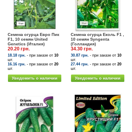
Средства защиты от мух
Семена сидератов
Средства защиты от моли
Семена табака
Средства защиты от капустницы
Семена томатов
Семена огурца Евро Пик
Семена огурца Еколь F1 ,
F1, 10 семян United
10 семян Syngenta
Genetics (Италия)
(Голландия)
Средства защиты от кротов
Семена газонной травы
20.20 грн.
34.30 грн.
18.18 грн.
- при заказе от
10
30.87 грн.
- при заказе от
10
шт.
шт.
Средства защиты от грызунов
Семена тыквы, патиссона
16.16 грн.
- при заказе от
20
27.44 грн.
- при заказе от
20
шт.
шт.
Препараты для септиков, выгребных ям и
Уведомить о наличии
Уведомить о наличии
Семена укропа
дачных туалетов, биодеструкторы
Семена фасоли
Хозяйственные товары
Семена цветов
Средства защиты растений
Семена шпината
Лидеры продаж