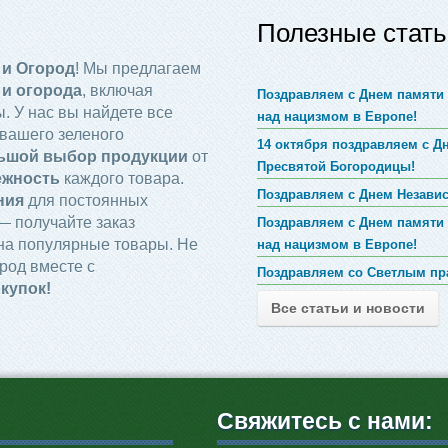
Полезные стать
 и Огород
! Мы предлагаем
 и огорода
, включая
Поздравляем с Днем памяти 
. У нас вы найдете все
над нацизмом в Европе!
вашего зеленого
14 октября поздравляем с 
ьшой выбор продукции
от
Пресвятой Богородицы!
ежность
каждого товара.
Поздравляем с Днем Незави
ния
для постоянных
 получайте заказ
Поздравляем с Днем памяти 
на популярные товары. Не
над нацизмом в Европе!
род вместе с
Поздравляем со Светлым пр
купок!
Все статьи и новости
Свяжитесь с нами: