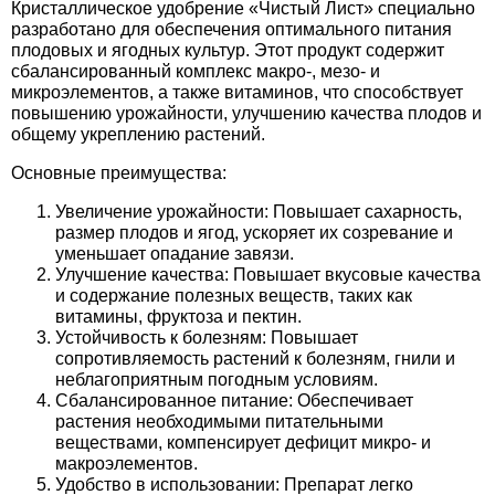
Кристаллическое удобрение «Чистый Лист» специально
Средства защиты от мух
Семена сидератов
разработано для обеспечения оптимального питания
плодовых и ягодных культур. Этот продукт содержит
Средства защиты от моли
Семена табака
сбалансированный комплекс макро-, мезо- и
микроэлементов, а также витаминов, что способствует
повышению урожайности, улучшению качества плодов и
Средства защиты от капустницы
Семена томатов
общему укреплению растений.
Основные преимущества:
Средства защиты от кротов
Семена газонной травы
Увеличение урожайности: Повышает сахарность,
размер плодов и ягод, ускоряет их созревание и
Средства защиты от грызунов
Семена тыквы, патиссона
уменьшает опадание завязи.
Улучшение качества: Повышает вкусовые качества
Препараты для септиков, выгребных ям и
Семена укропа
и содержание полезных веществ, таких как
витамины, фруктоза и пектин.
дачных туалетов, биодеструкторы
Устойчивость к болезням: Повышает
Семена фасоли
сопротивляемость растений к болезням, гнили и
Хозяйственные товары
неблагоприятным погодным условиям.
Сбалансированное питание: Обеспечивает
Семена цветов
растения необходимыми питательными
Средства защиты растений
веществами, компенсирует дефицит микро- и
Семена шпината
макроэлементов.
Удобство в использовании: Препарат легко
Лидеры продаж