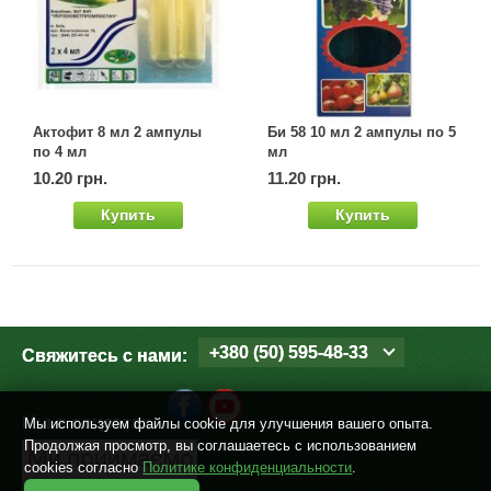
Актофит 8 мл 2 ампулы
Би 58 10 мл 2 ампулы по 5
по 4 мл
мл
10.20 грн.
11.20 грн.
Купить
Купить
+380 (50) 595-48-33
Свяжитесь с нами:
Мы в соцсетях
Мы используем файлы cookie для улучшения вашего опыта.
Продолжая просмотр, вы соглашаетесь с использованием
cookies согласно
Политике конфиденциальности
.