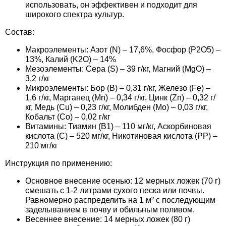
использовать, он эффективен и подходит для
Семена щавеля
широкого спектра культур.
Купить семена - хиты продаж
Состав:
Элитные семена в банках
Архив
Макроэлементы: Азот (N) – 17,6%, Фосфор (P2O5) –
13%, Калий (K2O) – 14%
Мезоэлементы: Сера (S) – 39 г/кг, Магний (MgO) –
3,2 г/кг
Микроэлементы: Бор (B) – 0,31 г/кг, Железо (Fe) –
1,6 г/кг, Марганец (Mn) – 0,34 г/кг, Цинк (Zn) – 0,32 г/
кг, Медь (Cu) – 0,23 г/кг, Молибден (Mo) – 0,03 г/кг,
Кобальт (Co) – 0,02 г/кг
Витамины: Тиамин (B1) – 110 мг/кг, Аскорбиновая
кислота (C) – 520 мг/кг, Никотиновая кислота (PP) –
210 мг/кг
Инструкция по применению:
Основное внесение осенью: 12 мерных ложек (70 г)
смешать с 1-2 литрами сухого песка или почвы.
Равномерно распределить на 1 м² с последующим
заделыванием в почву и обильным поливом.
Весеннее внесение: 14 мерных ложек (80 г)