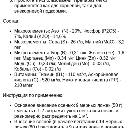
Простота в использовании: Препарат легко
применяется как для корневой, так и для
Семена щавеля
внекорневой подкормки.
Купить семена - хиты продаж
Элитные семена в банках
Состав:
Архив
Макроэлементы: Азот (N) - 20%, Фосфор (P2O5) -
7%, Калий (K2O) - 14,6%
Мезоэлементы: Сера (S) - 26 г/кг, Магний (MgO) - 3,2
г/кг
Микроэлементы: Бор (B) - 0,31 г/кг, Железо (Fe) - 1,6
г/кг, Марганец (Mn) - 0,34 г/кг, Цинк (Zn) - 0,32 г/кг,
Медь (Cu) - 0,23 г/кг, Молибден (Mo) - 0,03 г/кг,
Кобальт (Co) - 0,02 г/кг
Витамины: Тиамин (B1) - 110 мг/кг, Аскорбиновая
кислота (C) - 520 мг/кг, Никотиновая кислота (PP) -
210 мг/кг
Инструкция по применению:
Основное внесение осенью: 9 мерных ложек (50 г)
смешать с 1-2 литрами сухого песка или почвы и
равномерно распределить на 1 м².
Внесение весной (в начале вегетации): 14 мерных
ложек (80 г) растворить в 9 литрах воды и поливать