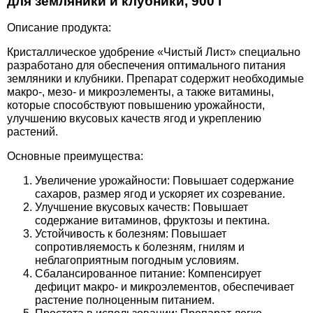
для земляники и клубники, 900 г
Средства защиты от мух
Семена сидератов
Описание продукта:
Средства защиты от моли
Семена табака
Кристаллическое удобрение «Чистый Лист» специально
разработано для обеспечения оптимального питания
Средства защиты от капустницы
земляники и клубники. Препарат содержит необходимые
Семена томатов
макро-, мезо- и микроэлементы, а также витамины,
которые способствуют повышению урожайности,
Средства защиты от кротов
Семена газонной травы
улучшению вкусовых качеств ягод и укреплению
растений.
Средства защиты от грызунов
Семена тыквы, патиссона
Основные преимущества:
Увеличение урожайности: Повышает содержание
Препараты для септиков, выгребных ям и
Семена укропа
сахаров, размер ягод и ускоряет их созревание.
дачных туалетов, биодеструкторы
Улучшение вкусовых качеств: Повышает
содержание витаминов, фруктозы и пектина.
Семена фасоли
Устойчивость к болезням: Повышает
Хозяйственные товары
сопротивляемость к болезням, гнилям и
Семена цветов
неблагоприятным погодным условиям.
Средства защиты растений
Сбалансированное питание: Компенсирует
дефицит макро- и микроэлементов, обеспечивает
Семена шпината
растение полноценным питанием.
Лидеры продаж