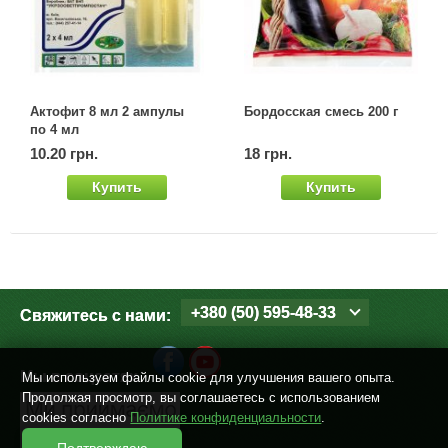
Актофит 8 мл 2 ампулы
Бордосская смесь 200 г
по 4 мл
10.20 грн.
18 грн.
Купить
Купить
+380 (50) 595-48-33
Свяжитесь с нами:
Мы в соцсетях
Мы используем файлы cookie для улучшения вашего опыта.
Продолжая просмотр, вы соглашаетесь с использованием
cookies согласно
Политике конфиденциальности
.