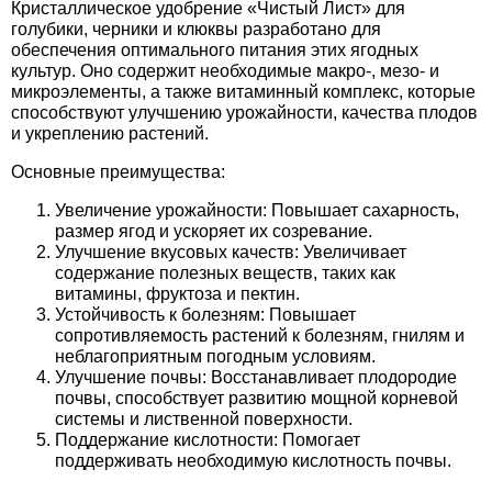
Кристаллическое удобрение «Чистый Лист» для
Средства защиты от мух
Семена сидератов
голубики, черники и клюквы разработано для
обеспечения оптимального питания этих ягодных
Средства защиты от моли
Семена табака
культур. Оно содержит необходимые макро-, мезо- и
микроэлементы, а также витаминный комплекс, которые
способствуют улучшению урожайности, качества плодов
Средства защиты от капустницы
Семена томатов
и укреплению растений.
Основные преимущества:
Средства защиты от кротов
Семена газонной травы
Увеличение урожайности: Повышает сахарность,
размер ягод и ускоряет их созревание.
Средства защиты от грызунов
Семена тыквы, патиссона
Улучшение вкусовых качеств: Увеличивает
содержание полезных веществ, таких как
Препараты для септиков, выгребных ям и
Семена укропа
витамины, фруктоза и пектин.
Устойчивость к болезням: Повышает
дачных туалетов, биодеструкторы
сопротивляемость растений к болезням, гнилям и
Семена фасоли
неблагоприятным погодным условиям.
Хозяйственные товары
Улучшение почвы: Восстанавливает плодородие
почвы, способствует развитию мощной корневой
Семена цветов
системы и лиственной поверхности.
Средства защиты растений
Поддержание кислотности: Помогает
Семена шпината
поддерживать необходимую кислотность почвы.
Лидеры продаж