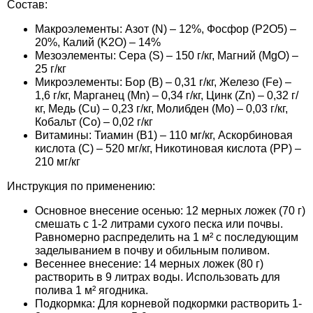
Состав:
Семена щавеля
Макроэлементы: Азот (N) – 12%, Фосфор (P2O5) –
Купить семена - хиты продаж
20%, Калий (K2O) – 14%
Элитные семена в банках
Мезоэлементы: Сера (S) – 150 г/кг, Магний (MgO) –
Архив
25 г/кг
Микроэлементы: Бор (B) – 0,31 г/кг, Железо (Fe) –
1,6 г/кг, Марганец (Mn) – 0,34 г/кг, Цинк (Zn) – 0,32 г/
кг, Медь (Cu) – 0,23 г/кг, Молибден (Mo) – 0,03 г/кг,
Кобальт (Co) – 0,02 г/кг
Витамины: Тиамин (B1) – 110 мг/кг, Аскорбиновая
кислота (C) – 520 мг/кг, Никотиновая кислота (PP) –
210 мг/кг
Инструкция по применению:
Основное внесение осенью: 12 мерных ложек (70 г)
смешать с 1-2 литрами сухого песка или почвы.
Равномерно распределить на 1 м² с последующим
заделыванием в почву и обильным поливом.
Весеннее внесение: 14 мерных ложек (80 г)
растворить в 9 литрах воды. Использовать для
полива 1 м² ягодника.
Подкормка: Для корневой подкормки растворить 1-