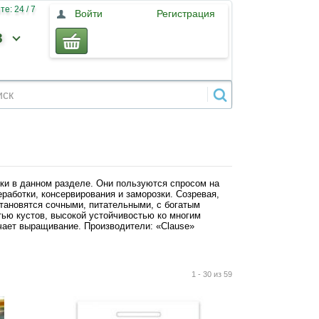
е: 24 / 7
Войти
Регистрация
3
ки в данном разделе. Они пользуются спросом на
работки, консервирования и заморозки. Созревая,
тановятся сочными, питательными, с богатым
ью кустов, высокой устойчивостью ко многим
чает выращивание. Производители: «Clause»
1 - 30 из 59