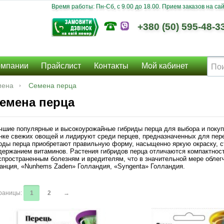
Время работы: Пн-Сб, c 9.00 до 18.00. Прием заказов на сайт
+380 (50) 595-48-3
омпании
Прайслист
Контакты
Мой кабинет
мена
Семена перца
емена перца
чшие популярные и высокоурожайные гибриды перца для выбора и покуп
нке свежих овощей и лидируют среди перцев, предназначенных для пере
оды перца приобретают правильную форму, насыщенно яркую окраску, с
держанием витаминов. Растения гибридов перца отличаются компактност
спространенным болезням и вредителям, что в значительной мере облег
анция, «Nunhems Zaden» Голландия, «Syngenta» Голландия.
раницы:
1
2
→