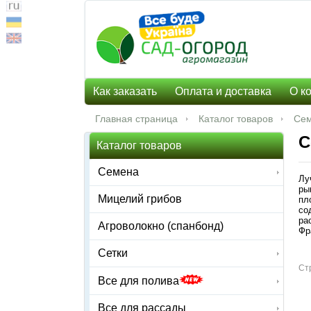
Как заказать
Оплата и доставка
О к
Главная страница
Каталог товаров
Се
С
Каталог товаров
Семена
Лу
ры
Мицелий грибов
пл
со
ра
Агроволокно (спанбонд)
Фр
Сетки
Ст
Все для полива
Все для рассады