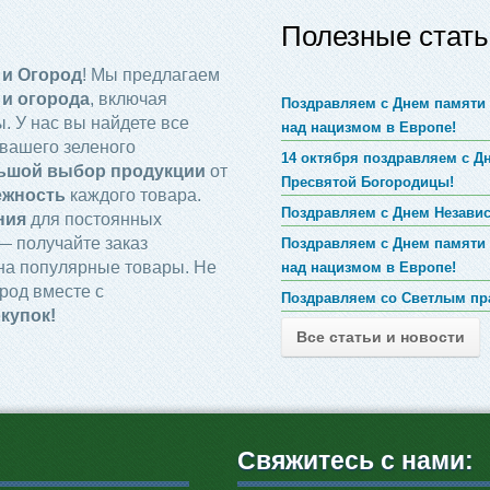
Полезные стать
 и Огород
! Мы предлагаем
 и огорода
, включая
Поздравляем с Днем памяти 
. У нас вы найдете все
над нацизмом в Европе!
вашего зеленого
14 октября поздравляем с 
ьшой выбор продукции
от
Пресвятой Богородицы!
ежность
каждого товара.
Поздравляем с Днем Незави
ния
для постоянных
 получайте заказ
Поздравляем с Днем памяти 
на популярные товары. Не
над нацизмом в Европе!
род вместе с
Поздравляем со Светлым пр
купок!
Все статьи и новости
Свяжитесь с нами: