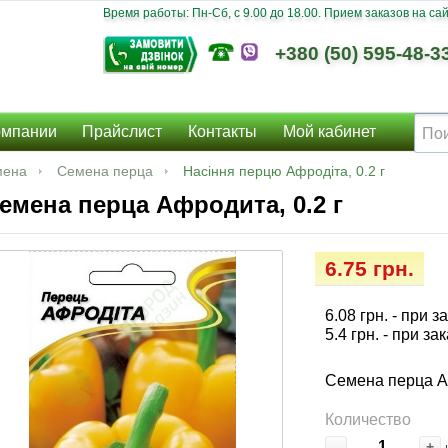
Время работы: Пн-Сб, c 9.00 до 18.00. Прием заказов на сайт
+380 (50) 595-48-3
омпании
Прайслист
Контакты
Мой кабинет
мена
Семена перца
Насіння перцю Афродіта, 0.2 г
емена перца Афродита, 0.2 г
6.75 грн.
6.08 грн.
- при з
5.4 грн.
- при за
Семена перца Аф
Количество
-
+