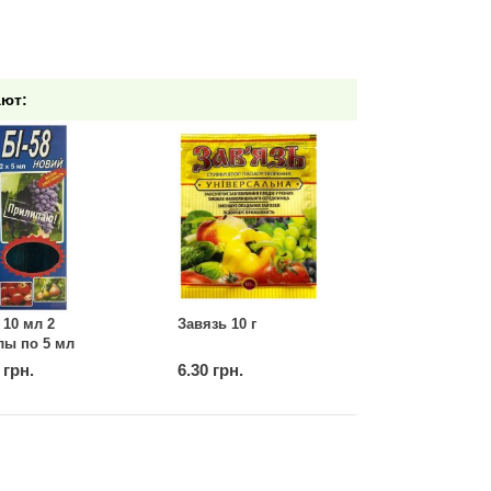
ают:
 10 мл 2
Завязь 10 г
лы по 5 мл
 грн.
6.30 грн.