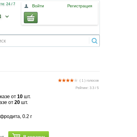
е: 24 / 7
Войти
Регистрация
3
( 1 )
голосов
Рейтинг:
3.3
/
5
аказе от
10
шт.
казе от
20
шт.
родита, 0.2 г
В корзину
шт