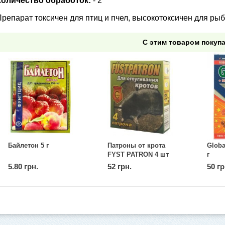
Количество обработок:
- 2
репарат токсичен для птиц и пчел, высокотоксичен для рыб
С этим товаром покуп
Байлетон 5 г
Патроны от крота
Globa
FYST PATRON 4 шт
г
в уп.
5.80 грн.
52 грн.
50 гр