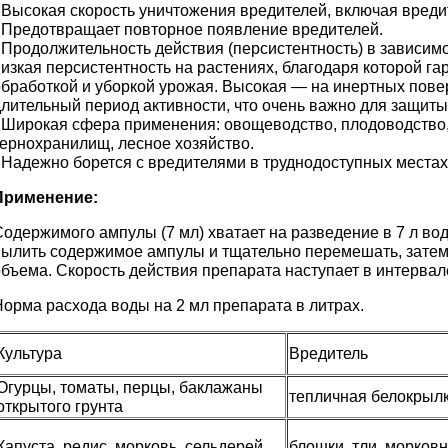
- Высокая скорость уничтожения вредителей, включая вреди
- Предотвращает повторное появление вредителей.
- Продолжительность действия (персистентность) в зависим
низкая персистентность на растениях, благодаря которой г
обработкой и уборкой урожая. Высокая — на инертных пове
длительный период активности, что очень важно для защиты
- Широкая сфера применения: овощеводство, плодоводство,
зернохранилищ, лесное хозяйство.
- Надежно борется с вредителями в труднодоступных местах
Применение:
одержимого ампулы (7 мл) хватает на разведение в 7 л воды
вылить содержимое ампулы и тщательно перемешать, затем
бъема. Скорость действия препарата наступает в интервале
Норма расхода воды на 2 мл препарата в литрах.
Культура
Вредитель
Огурцы, томаты, перцы, баклажаны
тепличная белокрылк
открытого грунта
Капуста, редис, морковь, сельдерей
блошки, тли, морков