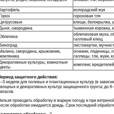
Картофель
колорадский жук
Горох
гороховая тля
Цитрусовые
клещи, белокрылка, 
Дыня, смородина
тыквенная коровка, 
облепиховая муха, о
Облепиха
галловый клещ
Виноград
листовертки, мучнис
Малина, смородина, крыжовник,
огневки, пяденицы, 
земляника
галлицы, тли, жуки, 
Декоративные культуры, комнатные
комплекс вредителе
цветы
Период защитного действия:
–3 недели для полевых и плантационных культур (в зависим
овощных и декоративных культур защищенного грунта; до 8
апасов.
ельзя проводить обработку в жаркую погоду и при ветреной
после обработки ожидается дождь. Срок последней обработк