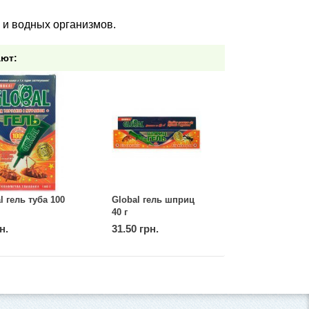
 и водных организмов.
ают:
l гель туба 100
Global гель шприц
40 г
н.
31.50 грн.