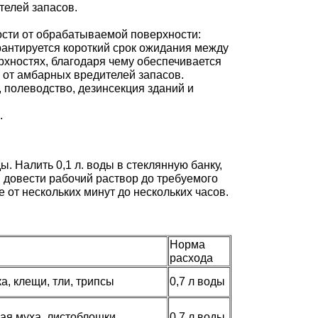
телей запасов.
ости от обрабатываемой поверхности:
арантируется короткий срок ожидания между
рхностях, благодаря чему обеспечивается
 от амбарных вредителей запасов.
 полеводство, дезинсекция зданий и
.
. Налить 0,1 л. воды в стеклянную банку,
 довести рабочий раствор до требуемого
 от нескольких минут до нескольких часов.
Норма
расхода
а, клещи, тли, трипсы
0,7 л воды
ная муха, листоблошки
0,7 л воды