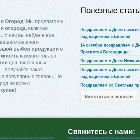
Полезные стать
 и Огород
! Мы предлагаем
 и огорода
, включая
Поздравляем с Днем памяти 
. У нас вы найдете все
над нацизмом в Европе!
вашего зеленого
14 октября поздравляем с 
ьшой выбор продукции
от
Пресвятой Богородицы!
ежность
каждого товара.
Поздравляем с Днем Незави
ния
для постоянных
 получайте заказ
Поздравляем с Днем памяти 
на популярные товары. Не
над нацизмом в Европе!
род вместе с
Поздравляем со Светлым пр
купок!
Все статьи и новости
Свяжитесь с нами: