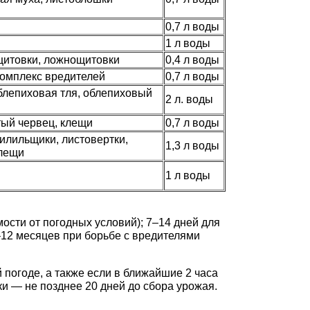
0,7 л воды
1 л воды
щитовки, ложнощитовки
0,4 л воды
комплекс вредителей
0,7 л воды
блепиховая тля, облепиховый
2 л. воды
тый червец, клещи
0,7 л воды
пилильщики, листовертки,
1,3 л воды
клещи
й
1 л воды
ости от погодных условий); 7–14 дней для
–12 месяцев при борьбе с вредителями
 погоде, а также если в ближайшие 2 часа
и — не позднее 20 дней до сбора урожая.