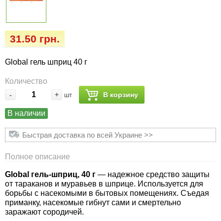
Семена огурцов
Удобрения
Удобрения «Сударушка», «Рязаночка»
Семена перца
Опрыскиватели
Удобрения «Чистый лист» кристаллические
31.50 грн.
100 г
Семена петрушки
Горшки для цветов, кашпо
Global гель шприц 40 г
Удобрения «Чистый лист» кристаллические
Семена пряных трав
Перчатки
Количество
300 г
-
+
В корзину
шт
Семена редиса
Тенты
Удобрения «Чистый лист» в палочках
В наличии
Семена редьки
Средства защиты от колорадского жука
Быстрая доставка по всей Украине >>
Удобрения «Чистый лист» Успех
Семена салата
Средства защиты от тараканов, прусаков,
Полное описание
клопов, блох, домашних и садовых муравьев
Global гель-шприц, 40 г
— надежное средство защиты
Семена свеклы
от тараканов и муравьев в шприце. Используется для
Средства защиты от комаров, москитов,
борьбы с насекомыми в бытовых помещениях. Съедая
клещей, ос, мошек, слепней
Семена сельдерея
приманку, насекомые гибнут сами и смертельно
заражают сородичей.