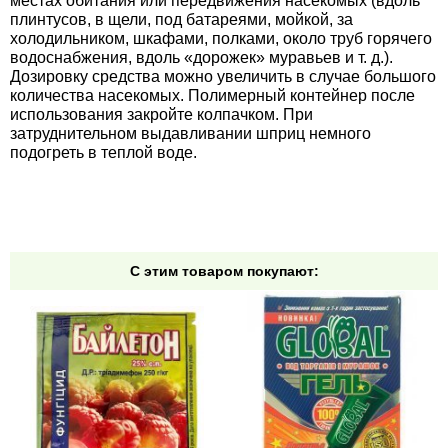
местах обитания или передвижения насекомых (вдоль
плинтусов, в щели, под батареями, мойкой, за
Семена щавеля
холодильником, шкафами, полками, около труб горячего
Купить семена - хиты продаж
водоснабжения, вдоль «дорожек» муравьев и т. д.).
Элитные семена в банках
Дозировку средства можно увеличить в случае большого
Архив
количества насекомых. Полимерный контейнер после
использования закройте колпачком. При
затруднительном выдавливании шприц немного
подогреть в теплой воде.
С этим товаром покупают: