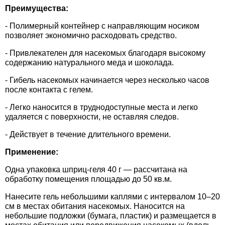
Средства защиты от мух
Семена сидератов
Преимущества:
- Полимерный контейнер с направляющим носиком
Средства защиты от моли
Семена табака
позволяет экономично расходовать средство.
- Привлекателен для насекомых благодаря высокому
Средства защиты от капустницы
Семена томатов
содержанию натурального меда и шоколада.
- Гибель насекомых начинается через несколько часов
Средства защиты от кротов
Семена газонной травы
после контакта с гелем.
Средства защиты от грызунов
- Легко наносится в труднодоступные места и легко
Семена тыквы, патиссона
удаляется с поверхности, не оставляя следов.
Препараты для септиков, выгребных ям и
Семена укропа
- Действует в течение длительного времени.
дачных туалетов, биодеструкторы
Применение:
Семена фасоли
Одна упаковка шприц-геля 40 г — рассчитана на
Хозяйственные товары
обработку помещения площадью до 50 кв.м.
Семена цветов
Средства защиты растений
Нанесите гель небольшими каплями с интервалом 10–20
см в местах обитания насекомых. Наносится на
Семена шпината
небольшие подложки (бумага, пластик) и размещается в
Лидеры продаж