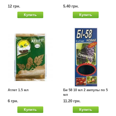
Семена щавеля
12 грн.
5.40 грн.
Купить семена - хиты продаж
Купить
Купить
Элитные семена в банках
Архив
Атлет 1.5 мл
Би 58 10 мл 2 ампулы по 5
мл
6 грн.
11.20 грн.
Купить
Купить