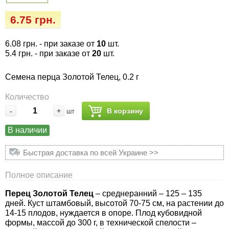
Семена огурцов
Удобрения
Удобрения «Сударушка», «Рязаночка»
6.75 грн.
Семена перца
Опрыскиватели
Удобрения «Чистый лист» кристаллические
6.08 грн.
- при заказе от
10
шт.
100 г
Семена петрушки
Горшки для цветов, кашпо
5.4 грн.
- при заказе от
20
шт.
Удобрения «Чистый лист» кристаллические
Семена перца Золотой Телец, 0.2 г
Семена пряных трав
Перчатки
300 г
Количество
Семена редиса
Тенты
-
+
В корзину
шт
Удобрения «Чистый лист» в палочках
В наличии
Семена редьки
Средства защиты от колорадского жука
Удобрения «Чистый лист» Успех
Быстрая доставка по всей Украине >>
Семена салата
Средства защиты от тараканов, прусаков,
клопов, блох, домашних и садовых муравьев
Полное описание
Семена свеклы
Перец Золотой Телец
– среднеранний – 125 – 135
Средства защиты от комаров, москитов,
дней. Куст штамбовый, высотой 70-75 см, на растении до
клещей, ос, мошек, слепней
Семена сельдерея
14-15 плодов, нуждается в опоре. Плод кубовидной
формы, массой до 300 г, в технической спелости –