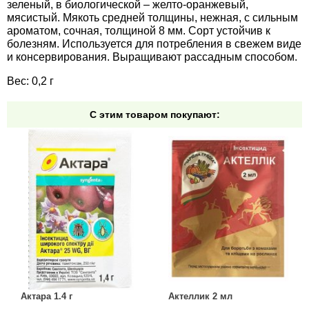
зеленый, в биологической – желто-оранжевый,
Средства защиты от мух
Семена сидератов
мясистый. Мякоть средней толщины, нежная, с сильным
ароматом, сочная, толщиной 8 мм. Сорт устойчив к
Средства защиты от моли
Семена табака
болезням. Используется для потребления в свежем виде
и консервирования. Выращивают рассадным способом.
Средства защиты от капустницы
Семена томатов
Вес: 0,2 г
Средства защиты от кротов
Семена газонной травы
С этим товаром покупают:
Средства защиты от грызунов
Семена тыквы, патиссона
Препараты для септиков, выгребных ям и
Семена укропа
дачных туалетов, биодеструкторы
Семена фасоли
Хозяйственные товары
Семена цветов
Средства защиты растений
Семена шпината
Актара 1.4 г
Актеллик 2 мл
Лидеры продаж