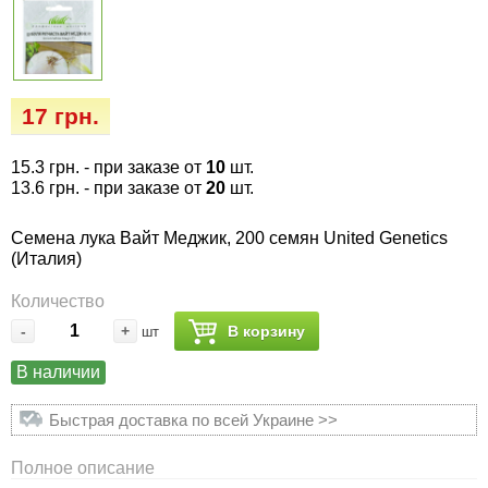
Семена огурцов
Удобрения
Удобрения «Сударушка», «Рязаночка»
Семена перца
Опрыскиватели
Удобрения «Чистый лист» кристаллические
100 г
Семена петрушки
Горшки для цветов, кашпо
17 грн.
Удобрения «Чистый лист» кристаллические
15.3 грн.
- при заказе от
10
шт.
Семена пряных трав
Перчатки
300 г
13.6 грн.
- при заказе от
20
шт.
Семена редиса
Тенты
Семена лука Вайт Меджик, 200 семян United Genetics
Удобрения «Чистый лист» в палочках
(Италия)
Семена редьки
Средства защиты от колорадского жука
Удобрения «Чистый лист» Успех
Количество
-
+
В корзину
шт
Семена салата
Средства защиты от тараканов, прусаков,
клопов, блох, домашних и садовых муравьев
В наличии
Семена свеклы
Средства защиты от комаров, москитов,
Быстрая доставка по всей Украине >>
клещей, ос, мошек, слепней
Семена сельдерея
Полное описание