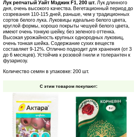
Лук репчатый Уайт Мэджик F1, 200 шт.
Лук длинного
Средства защиты от мух
Семена сидератов
дня, очень высокого качества. Вегетационный период до
созревания 110-115 дней, раньше, чем у традиционных
Средства защиты от моли
Семена табака
сортов белого лука. Луковицы идеально белого цвета,
круглой формы, хорошо покрыты чешуей белого цвета,
имеют очень тонкую шейку, без зеленого оттенка.
Средства защиты от капустницы
Семена томатов
Высокая урожайность крупных однородных луковиц,
очень тонкая шейка. Содержание сухих веществ
составляет 9-12%. Отлично подходит для хранения (от 3
Средства защиты от кротов
Семена газонной травы
до 6 месяцев). Устойчив к розовой гнили и толерантен к
фузариозу.
Средства защиты от грызунов
Семена тыквы, патиссона
Количество семян в упаковке: 200 шт.
Препараты для септиков, выгребных ям и
Семена укропа
С этим товаром покупают:
дачных туалетов, биодеструкторы
Семена фасоли
Хозяйственные товары
Семена цветов
Средства защиты растений
Семена шпината
Лидеры продаж