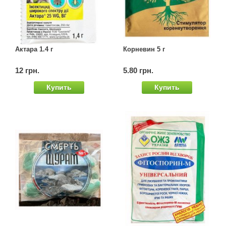
Семена щавеля
Купить семена - хиты продаж
Элитные семена в банках
Архив
Актара 1.4 г
Корневин 5 г
12 грн.
5.80 грн.
Купить
Купить