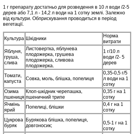
Семена щавеля
1 г препарату достатньо для розведення в 10 л води /2-5
дерев або 7,1 л - 14,2 л води на 1 сотку землі. Залежно
Купить семена - хиты продаж
від культури. Обприскування проводиться в період
Элитные семена в банках
вегетації.
Архив
Норма
Культура
Шкідники
витрати
Листовертка, яблунева
Яблуня,
1 г/10 л
плодожерка, грушева
груша,
води /2- 5
плодожерка, сливова
слива
дерев
плодожерка.
0,35-0,5 г/5
Томати,
Совка, моль, блішка, попелиця
л води на 1
капуста
сотку
Озима
Клоп-шкідник черепашка,
0,35 г на 1
пшениця
пшеничний трипе
сотку
Ячмінь
0,4 г на 1
Попелиці, блішки
ярий
сотку
Цукрова
Бурякова блішка, попелиця,
0,5-1 г на 1
буряк
довгоносик;
сотку