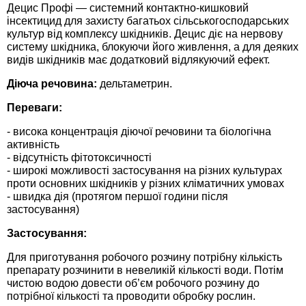
Средства защиты от мух
Децис Профі — системний контактно-кишковий
Семена сидератов
інсектицид для захисту багатьох сільськогосподарських
культур від комплексу шкідників. Децис діє на нервову
Средства защиты от моли
Семена табака
систему шкідника, блокуючи його живлення, а для деяких
видів шкідників має додатковий відлякуючий ефект.
Средства защиты от капустницы
Семена томатов
Діюча речовина:
дельтаметрин.
Переваги:
Средства защиты от кротов
Семена газонной травы
- висока концентрація діючої речовини та біологічна
активність
Средства защиты от грызунов
Семена тыквы, патиссона
- відсутність фітотоксичності
- широкі можливості застосування на різних культурах
Препараты для септиков, выгребных ям и
Семена укропа
проти основних шкідників у різних кліматичних умовах
- швидка дія (протягом першої години після
дачных туалетов, биодеструкторы
застосування)
Семена фасоли
Хозяйственные товары
Застосування:
Семена цветов
Для приготування робочого розчину потрібну кількість
Средства защиты растений
препарату розчинити в невеликій кількості води. Потім
чистою водою довести об’єм робочого розчину до
Семена шпината
потрібної кількості та проводити обробку рослин.
Лидеры продаж