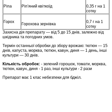
Ріпа
Ріп'яний квіткоїд
0,35 г на 1
сотку
Горох
0,7 г на 1
Горохова зернівка
сотку
Захисна дія препарату — від 5 до 15 днів, залежно від
шкідника та погодних умов.
Термін останньої обробки до збору врожаю: тютюн — 15
днів, капуста, морква, тютюн, кавун, диня — 1 день, інші
культури — 30 днів.
Кількість обробок:
- зелений горошок, томати, морква,
тютюн, кавун, диня - 1 раз, інші культури - 2
рази
Препарат має 1 клас небезпеки для бджіл.