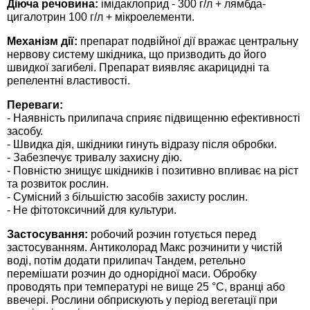
Діюча речовина:
імідаклоприд - 300 г/л + лямбда-
Средства защиты от мух
Семена сидератов
цигалотрин 100 г/л + мікроелементи.
Механізм дії:
препарат подвійної дії вражає центральну
Средства защиты от моли
Семена табака
нервову систему шкідника, що призводить до його
швидкої загибелі. Препарат виявляє акарицидні та
Средства защиты от капустницы
Семена томатов
репелентні властивості.
Переваги:
Средства защиты от кротов
Семена газонной травы
- Наявність прилипача сприяє підвищенню ефективності
засобу.
- Швидка дія, шкідники гинуть відразу після обробки.
Средства защиты от грызунов
Семена тыквы, патиссона
- Забезпечує тривалу захисну дію.
- Повністю знищує шкідників і позитивно впливає на ріст
Препараты для септиков, выгребных ям и
та розвиток рослин.
Семена укропа
- Сумісний з більшістю засобів захисту рослин.
дачных туалетов, биодеструкторы
- Не фітотоксичний для культури.
Семена фасоли
Застосування:
робочий розчин готується перед
Хозяйственные товары
застосуванням. Антиколорад Макс розчинити у чистій
Семена цветов
воді, потім додати прилипач Тандем, ретельно
Средства защиты растений
перемішати розчин до однорідної маси. Обробку
проводять при температурі не вище 25 °С, вранці або
Семена шпината
ввечері. Рослини обприскують у період вегетації при
Лидеры продаж