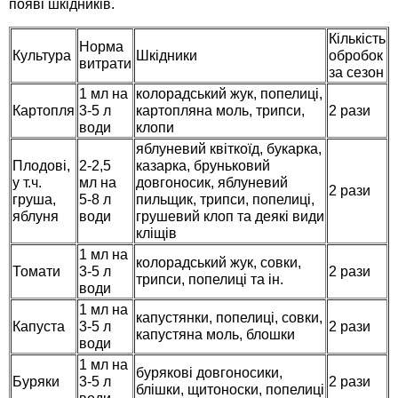
появі шкідників.
Семена щавеля
Кількість
Купить семена - хиты продаж
Норма
Культура
Шкідники
обробок
витрати
Элитные семена в банках
за сезон
Архив
1 мл на
колорадський жук, попелиці,
Картопля
3-5 л
картопляна моль, трипси,
2 рази
води
клопи
яблуневий квіткоїд, букарка,
Плодові,
2-2,5
казарка, бруньковий
у т.ч.
мл на
довгоносик, яблуневий
2 рази
груша,
5-8 л
пильщик, трипси, попелиці,
яблуня
води
грушевий клоп та деякі види
кліщів
1 мл на
колорадський жук, совки,
Томати
3-5 л
2 рази
трипси, попелиці та ін.
води
1 мл на
капустянки, попелиці, совки,
Капуста
3-5 л
2 рази
капустяна моль, блошки
води
1 мл на
бурякові довгоносики,
Буряки
3-5 л
2 рази
блішки, щитоноски, попелиці