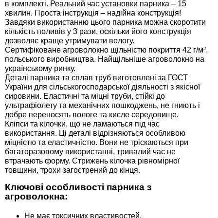
в комплекті. Реальний час установки парника – 15
хвилин. Проста інструкція – надійна конструкція!
Завдяки використанню цього парника можна скоротити
кількість поливів у 3 рази, оскільки його конструкція
дозволяє краще утримувати вологу.
Сертифіковане агроволокно щільністю покриття 42 г/м²,
польського виробництва. Найщільніше агроволокно на
українському ринку.
Деталі парника та сплав труб виготовлені за ГОСТ
України для сільськогосподарської діяльності з якісної
сировини. Еластичні та міцні труби, стійкі до
ультрафіолету та механічних пошкоджень, не гниють і
добре переносять вологе та кисле середовище.
Кліпси та кілочки, що не ламаються під час
використання. Ці деталі відрізняються особливою
міцністю та еластичністю. Вони не тріскаються при
багаторазовому використанні, тривалий час не
втрачають форму. Стрижень кілочка рівномірної
товщини, трохи загострений до кінця.
Ключові особливості парника з
агроволокна:
Не має токсичних властивостей.