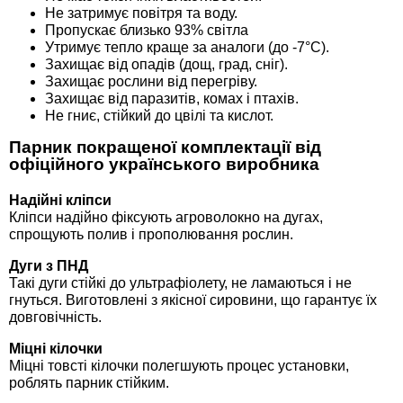
Не затримує повітря та воду.
Пропускає близько 93% світла
Утримує тепло краще за аналоги (до -7°C).
Захищає від опадів (дощ, град, сніг).
Захищає рослини від перегріву.
Захищає від паразитів, комах і птахів.
Не гниє, стійкий до цвілі та кислот.
Парник покращеної комплектації від
офіційного українського виробника
Надійні кліпси
Кліпси надійно фіксують агроволокно на дугах,
спрощують полив і прополювання рослин.
Дуги з ПНД
Такі дуги стійкі до ультрафіолету, не ламаються і не
гнуться. Виготовлені з якісної сировини, що гарантує їх
довговічність.
Міцні кілочки
Міцні товсті кілочки полегшують процес установки,
роблять парник стійким.