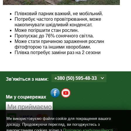
Плівковий парник важкий, не мобільний.
Потребує частого провітрювання, може
накопичувати шкідливий конденсат.
Може погіршити стан рослин.
Пропускає до 76% сонячного світла.
Може стати причиною зараження рослин
фітофторою та іншими хворобами.
Плівка потребує заміни раз на 2 сезони
+380 (50) 595-48-33
Зв'яжіться з нами:
Ми у соцмережах
Ми використовуємо файли cookie для покращення вашого
досвіду. Продовжуючи перегляд, ви погоджуєтесь з
©
sad-ogorod.biz.ua
| Агромагазин Сад-Огород - все
використанням cookies згідно з
Політикою конфіденційності
.