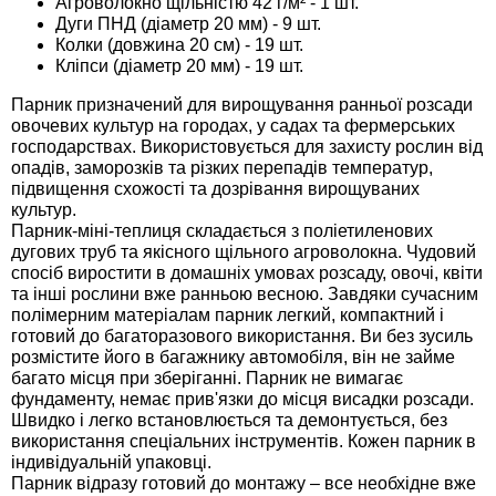
Агроволокно щільністю 42 г/м² - 1 шт.
Дуги ПНД (діаметр 20 мм) - 9 шт.
Семена щавеля
Колки (довжина 20 см) - 19 шт.
Купить семена - хиты продаж
Кліпси (діаметр 20 мм) - 19 шт.
Элитные семена в банках
Архив
Парник призначений для вирощування ранньої розсади
овочевих культур на городах, у садах та фермерських
господарствах. Використовується для захисту рослин від
опадів, заморозків та різких перепадів температур,
підвищення схожості та дозрівання вирощуваних
культур.
Парник-міні-теплиця складається з поліетиленових
дугових труб та якісного щільного агроволокна. Чудовий
спосіб виростити в домашніх умовах розсаду, овочі, квіти
та інші рослини вже ранньою весною. Завдяки сучасним
полімерним матеріалам парник легкий, компактний і
готовий до багаторазового використання. Ви без зусиль
розмістите його в багажнику автомобіля, він не займе
багато місця при зберіганні. Парник не вимагає
фундаменту, немає прив'язки до місця висадки розсади.
Швидко і легко встановлюється та демонтується, без
використання спеціальних інструментів. Кожен парник в
індивідуальній упаковці.
Парник відразу готовий до монтажу – все необхідне вже