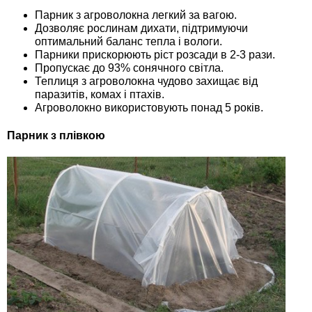
Парник з агроволокна легкий за вагою.
Дозволяє рослинам дихати, підтримуючи
оптимальний баланс тепла і вологи.
Парники прискорюють ріст розсади в 2-3 рази.
Пропускає до 93% сонячного світла.
Теплиця з агроволокна чудово захищає від
паразитів, комах і птахів.
Агроволокно використовують понад 5 років.
Парник з плівкою