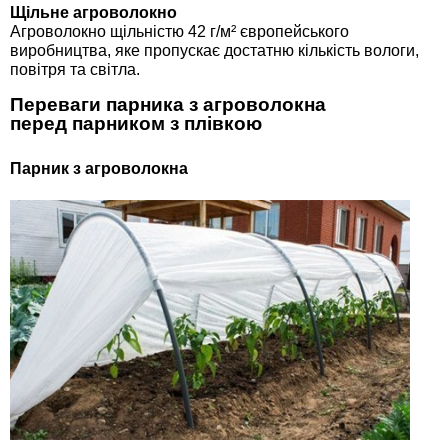
Щільне агроволокно
Агроволокно щільністю 42 г/м² європейського
виробництва, яке пропускає достатню кількість вологи,
повітря та світла.
Переваги парника з агроволокна
перед парником з плівкою
Парник з агроволокна