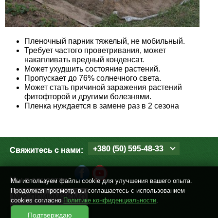
Пленочный парник тяжелый, не мобильный.
Требует частого проветривания, может
накапливать вредный конденсат.
Может ухудшить состояние растений.
Пропускает до 76% солнечного света.
Может стать причиной заражения растений
фитофторой и другими болезнями.
Пленка нуждается в замене раз в 2 сезона
+380 (50) 595-48-33
Свяжитесь с нами:
Мы в соцсетях
Мы используем файлы cookie для улучшения вашего опыта.
Продолжая просмотр, вы соглашаетесь с использованием
cookies согласно
Политике конфиденциальности
.
Подтверждаю