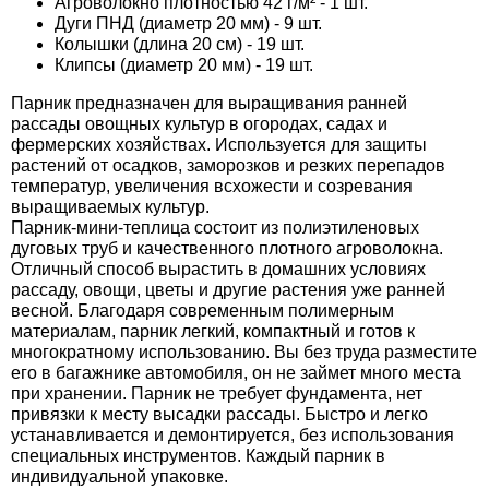
Агроволокно плотностью 42 г/м² - 1 шт.
Дуги ПНД (диаметр 20 мм) - 9 шт.
Семена щавеля
Колышки (длина 20 см) - 19 шт.
Купить семена - хиты продаж
Клипсы (диаметр 20 мм) - 19 шт.
Элитные семена в банках
Архив
Парник предназначен для выращивания ранней
рассады овощных культур в огородах, садах и
фермерских хозяйствах. Используется для защиты
растений от осадков, заморозков и резких перепадов
температур, увеличения всхожести и созревания
выращиваемых культур.
Парник-мини-теплица состоит из полиэтиленовых
дуговых труб и качественного плотного агроволокна.
Отличный способ вырастить в домашних условиях
рассаду, овощи, цветы и другие растения уже ранней
весной. Благодаря современным полимерным
материалам, парник легкий, компактный и готов к
многократному использованию. Вы без труда разместите
его в багажнике автомобиля, он не займет много места
при хранении. Парник не требует фундамента, нет
привязки к месту высадки рассады. Быстро и легко
устанавливается и демонтируется, без использования
специальных инструментов. Каждый парник в
индивидуальной упаковке.