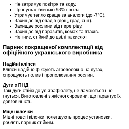
Не затримує повітря та воду.
Пропускає близько 93% світла
Утримує тепло краще за аналоги (до -7°C).
Захищає від опадів (дощ, град, сніг).
Захищає рослини від перегріву.
Захищає від паразитів, комах та птахів.
Не гниє, стійкий до цвілі та кислот.
Парник покращеної комплектації від
офіційного українського виробника
Надійні кліпси
Кліпси надійно фіксують агроволокно на дугах,
спрощують полив і прополювання рослин.
Дуги з ПНД
Такі дуги стійкі до ультрафіолету, не ламаються і не
гнуться. Виготовлені з якісної сировини, що гарантує їх
довговічність.
Міцні кілочки
Міцні товсті кілочки полегшують процес установки,
роблять парник стійким.