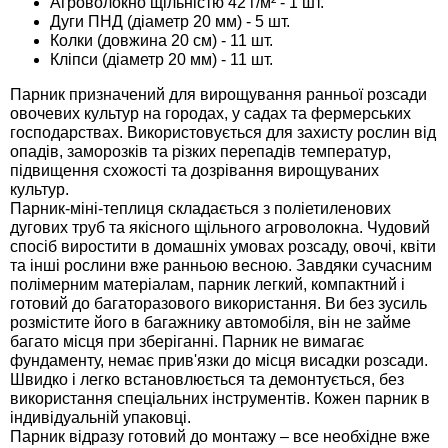
Агроволокно щільністю 42 г/м² - 1 шт.
Дуги ПНД (діаметр 20 мм) - 5 шт.
Семена щавеля
Колки (довжина 20 см) - 11 шт.
Купить семена - хиты продаж
Кліпси (діаметр 20 мм) - 11 шт.
Элитные семена в банках
Архив
Парник призначений для вирощування ранньої розсади
овочевих культур на городах, у садах та фермерських
господарствах. Використовується для захисту рослин від
опадів, заморозків та різких перепадів температур,
підвищення схожості та дозрівання вирощуваних
культур.
Парник-міні-теплиця складається з поліетиленових
дугових труб та якісного щільного агроволокна. Чудовий
спосіб виростити в домашніх умовах розсаду, овочі, квіти
та інші рослини вже ранньою весною. Завдяки сучасним
полімерним матеріалам, парник легкий, компактний і
готовий до багаторазового використання. Ви без зусиль
розмістите його в багажнику автомобіля, він не займе
багато місця при зберіганні. Парник не вимагає
фундаменту, немає прив'язки до місця висадки розсади.
Швидко і легко встановлюється та демонтується, без
використання спеціальних інструментів. Кожен парник в
індивідуальній упаковці.
Парник відразу готовий до монтажу – все необхідне вже