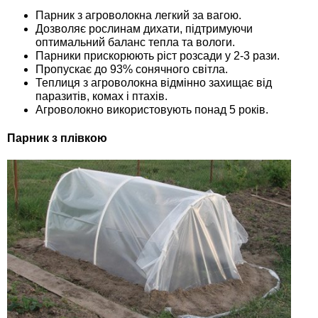
Парник з агроволокна легкий за вагою.
Дозволяє рослинам дихати, підтримуючи
оптимальний баланс тепла та вологи.
Парники прискорюють ріст розсади у 2-3 рази.
Пропускає до 93% сонячного світла.
Теплиця з агроволокна відмінно захищає від
паразитів, комах і птахів.
Агроволокно використовують понад 5 років.
Парник з плівкою