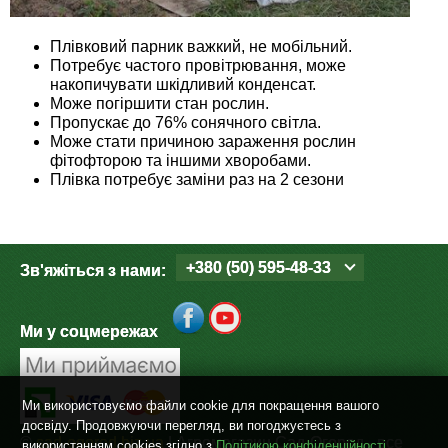
Плівковий парник важкий, не мобільний.
Потребує частого провітрювання, може
накопичувати шкідливий конденсат.
Може погіршити стан рослин.
Пропускає до 76% сонячного світла.
Може стати причиною зараження рослин
фітофторою та іншими хворобами.
Плівка потребує заміни раз на 2 сезони
+380 (50) 595-48-33
Зв'яжіться з нами:
Ми у соцмережах
Ми використовуємо файли cookie для покращення вашого
досвіду. Продовжуючи перегляд, ви погоджуєтесь з
©
sad-ogorod.biz.ua
| Агромагазин Сад-Огород - все
використанням cookies згідно з
Політикою конфіденційності
.