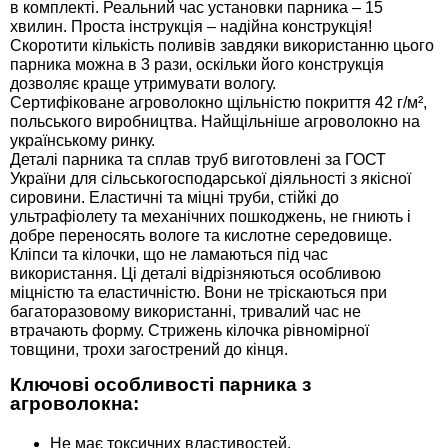
в комплекті. Реальний час установки парника – 15
хвилин. Проста інструкція – надійна конструкція!
Скоротити кількість поливів завдяки використанню цього
парника можна в 3 рази, оскільки його конструкція
дозволяє краще утримувати вологу.
Сертифіковане агроволокно щільністю покриття 42 г/м²,
польського виробництва. Найщільніше агроволокно на
українському ринку.
Деталі парника та сплав труб виготовлені за ГОСТ
України для сільськогосподарської діяльності з якісної
сировини. Еластичні та міцні труби, стійкі до
ультрафіолету та механічних пошкоджень, не гниють і
добре переносять вологе та кислотне середовище.
Кліпси та кілочки, що не ламаються під час
використання. Ці деталі відрізняються особливою
міцністю та еластичністю. Вони не тріскаються при
багаторазовому використанні, тривалий час не
втрачають форму. Стрижень кілочка рівномірної
товщини, трохи загострений до кінця.
Ключові особливості парника з
агроволокна:
Не має токсичних властивостей.