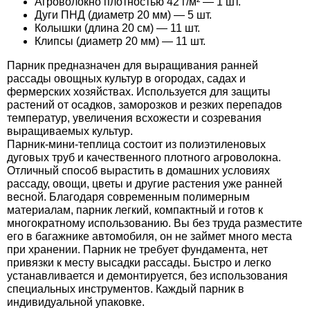
Агроволокно плотностью 42 г/м² — 1 шт.
Дуги ПНД (диаметр 20 мм) — 5 шт.
Семена щавеля
Колышки (длина 20 см) — 11 шт.
Купить семена - хиты продаж
Клипсы (диаметр 20 мм) — 11 шт.
Элитные семена в банках
Архив
Парник предназначен для выращивания ранней
рассады овощных культур в огородах, садах и
фермерских хозяйствах. Используется для защиты
растений от осадков, заморозков и резких перепадов
температур, увеличения всхожести и созревания
выращиваемых культур.
Парник-мини-теплица состоит из полиэтиленовых
дуговых труб и качественного плотного агроволокна.
Отличный способ вырастить в домашних условиях
рассаду, овощи, цветы и другие растения уже ранней
весной. Благодаря современным полимерным
материалам, парник легкий, компактный и готов к
многократному использованию. Вы без труда разместите
его в багажнике автомобиля, он не займет много места
при хранении. Парник не требует фундамента, нет
привязки к месту высадки рассады. Быстро и легко
устанавливается и демонтируется, без использования
специальных инструментов. Каждый парник в
индивидуальной упаковке.