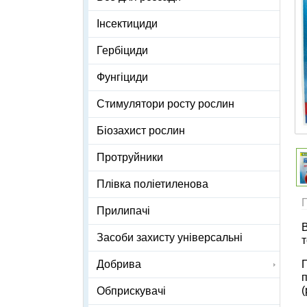
Інсектициди
Гербіциди
Фунгіциди
Стимулятори росту рослин
Біозахист рослин
Протруйники
Плівка поліетиленова
Прилипачі
В
Засоби захисту універсальні
т
Добрива
п
(
Обприскувачі