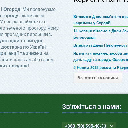
 і Огород
! Ми пропонуємо
а городу
, включаючи
Вітаємо з Днем пам'яті та п
 У нас ви знайдете все
нацизмом у Європі!
го зеленого простору. Чому
14 жовтня вітаємо з Днем За
ід провідних виробників.
Богородиці!
упні ціни
та
вигідні
Вітаємо із Днем Незалежності
доставка по Україні
—
рні акції та знижки
на
Як купити насіння, засоби за
ращити ваш сад або город
дачі, саду та городу. Оформ
лих покупок!
З Новим 2018 роком та Різд
Всі статті та новини
Зв'яжіться з нами:
+380 (50) 595-48-33