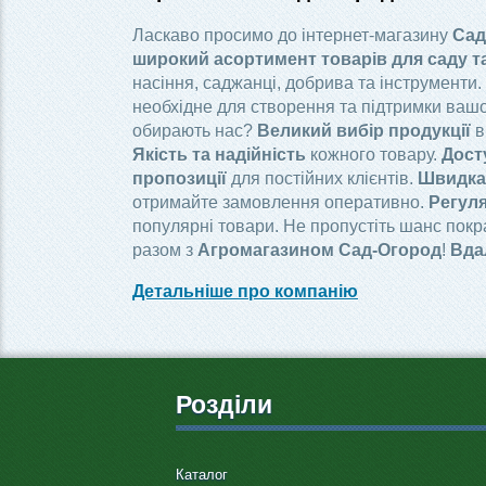
Ласкаво просимо до інтернет-магазину
Сад
широкий асортимент товарів для саду т
насіння, саджанці, добрива та інструменти.
необхідне для створення та підтримки вашо
обирають нас?
Великий вибір продукції
в
Якість та надійність
кожного товару.
Дост
пропозиції
для постійних клієнтів.
Швидка 
отримайте замовлення оперативно.
Регуля
популярні товари. Не пропустіть шанс пок
разом з
Агромагазином Сад-Огород
!
Вда
Детальніше про компанію
Розділи
Каталог