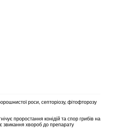
орошнистої роси, септоріозу, фітофторозу
нічує проростання конідій та спор грибів на
ає звикання хвороб до препарату