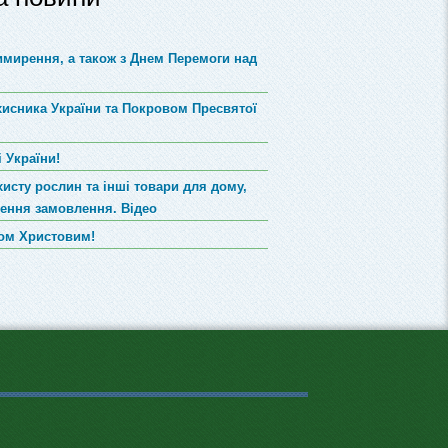
римирення, а також з Днем Перемоги над
хисника України та Покровом Пресвятої
 України!
хисту рослин та інші товари для дому,
лення замовлення. Відео
вом Христовим!