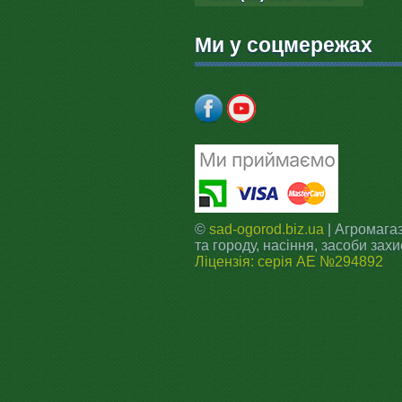
Ми у соцмережах
©
sad-ogorod.biz.ua
| Агромагаз
та городу, насіння, засоби захи
Ліцензія: серія АЕ №294892