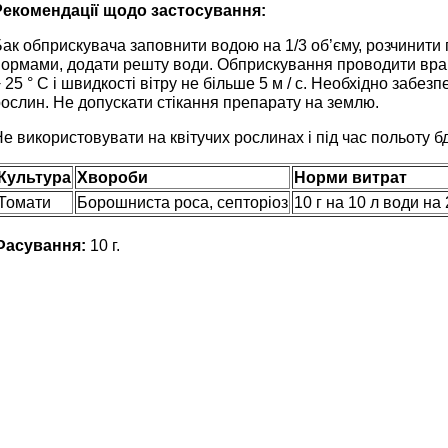
Рекомендації щодо застосування:
ак обприскувача заповнити водою на 1/3 об’єму, розчинити
нормами, додати решту води. Обприскування проводити вран
 25 ° С і швидкості вітру не більше 5 м / с. Необхідно забе
ослин. Не допускати стікання препарату на землю.
е використовувати на квітучих рослинах і під час польоту б
Культура
Хвороби
Норми витрат
Томати
Борошниста роса, септоріоз
10 г на 10 л води на 
Фасування:
10 г.