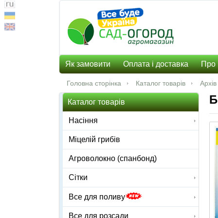
Як замовити
Оплата і доставка
Про 
Головна сторінка
Каталог товарів
Архів
Б
Каталог товарів
Насіння
Міцелій грибів
Агроволокно (спанбонд)
Сітки
Все для поливу
Все для розсади