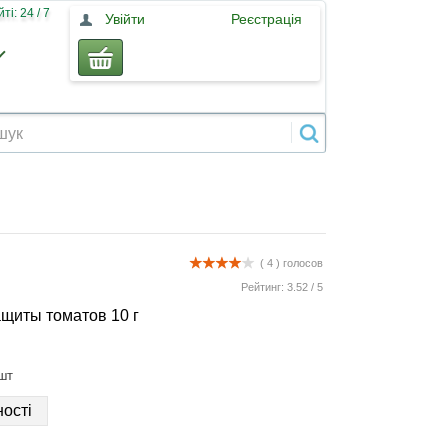
і: 24 / 7
Увійти
Реєстрація
( 4 )
голосов
Рейтинг:
3.52
/
5
щиты томатов 10 г
шт
ості