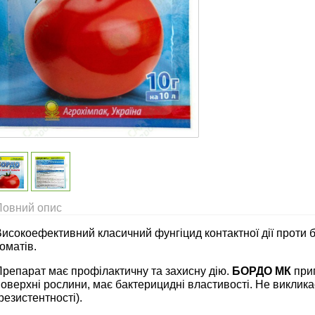
Повний опис
исокоефективний класичний фунгіцид контактної дії проти б
оматів.
Препарат має профілактичну та захисну дію.
БОРДО МК
приг
оверхні рослини, має бактерицидні властивості. Не виклик
резистентності).