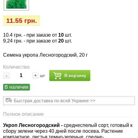
Семена огурцов
Удобрения
Удобрения «Сударушка», «Рязаночка»
Семена перца
Опрыскиватели
11.55 грн.
Удобрения «Чистый лист» кристаллические
100 г
Семена петрушки
Горшки для цветов, кашпо
10.4 грн.
- при заказе от
10
шт.
9.24 грн.
- при заказе от
20
шт.
Удобрения «Чистый лист» кристаллические
Семена пряных трав
Перчатки
300 г
Семена укропа Лесногородский, 20 г
Семена редиса
Тенты
Количество
Удобрения «Чистый лист» в палочках
-
+
В корзину
шт
Семена редьки
Средства защиты от колорадского жука
Удобрения «Чистый лист» Успех
В наличии
Семена салата
Средства защиты от тараканов, прусаков,
Быстрая доставка по всей Украине >>
клопов, блох, домашних и садовых муравьев
Семена свеклы
Полное описание
Средства защиты от комаров, москитов,
клещей, ос, мошек, слепней
Укроп Лесногородский -
среднеспелый сорт, готовый к
Семена сельдерея
сбору зелени через 40 дней после посева. Растение
компактное, листья темно-зеленые, средне-