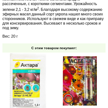
Средства защиты от мух
Семена сидератов
рассеченные, с короткими сегментами. Урожайность
2
зелени 2,1 - 3,2 кг/м
. Благодаря высокому содержанию
эфирных масел данный сорт укропа нашел много своих
Средства защиты от моли
Семена табака
сторонников. Используют в свежем виде и как приправу
для консервирования. Высевают в несколько сроков и
Средства защиты от капустницы
Семена томатов
под зиму.
Вес: 20 г
Средства защиты от кротов
Семена газонной травы
С этим товаром покупают:
Средства защиты от грызунов
Семена тыквы, патиссона
Препараты для септиков, выгребных ям и
Семена укропа
дачных туалетов, биодеструкторы
Семена фасоли
Хозяйственные товары
Семена цветов
Средства защиты растений
Семена шпината
Лидеры продаж