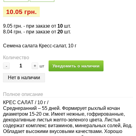
Семена огурцов
Удобрения
Удобрения «Сударушка», «Рязаночка»
10.05 грн.
Семена перца
Опрыскиватели
Удобрения «Чистый лист» кристаллические
9.05 грн.
- при заказе от
10
шт.
100 г
Семена петрушки
Горшки для цветов, кашпо
8.04 грн.
- при заказе от
20
шт.
Удобрения «Чистый лист» кристаллические
Семена салата Кресс-салат, 10 г
Семена пряных трав
Перчатки
300 г
Количество
Семена редиса
Тенты
-
+
Уведомить о наличии
шт
Удобрения «Чистый лист» в палочках
Нет в наличии
Семена редьки
Средства защиты от колорадского жука
Удобрения «Чистый лист» Успех
Семена салата
Средства защиты от тараканов, прусаков,
Полное описание
клопов, блох, домашних и садовых муравьев
КРЕС САЛАТ / 10 г /
Среднеранний – 55 дней. Формирует рыхлый кочан
Семена свеклы
диаметром 15-20 см. Имеет нежные, гофрированные,
Средства защиты от комаров, москитов,
декоративные листья желто-зеленого цвета. Листья
клещей, ос, мошек, слепней
Семена сельдерея
содержат комплекс витаминов, минеральных солей, йод.
Обладает высокими вкусовыми качествами. Хорошо