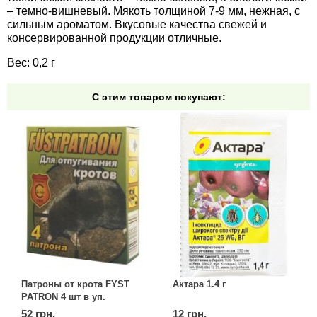
Средства защиты от мух
Семена сидератов
– темно-вишневый. Мякоть толщиной 7-9 мм, нежная, с
сильным ароматом. Вкусовые качества свежей и
консервированной продукции отличные.
Средства защиты от моли
Семена табака
Вес: 0,2 г
Средства защиты от капустницы
Семена томатов
С этим товаром покупают:
Средства защиты от кротов
Семена газонной травы
Средства защиты от грызунов
Семена тыквы, патиссона
Препараты для септиков, выгребных ям и
Семена укропа
дачных туалетов, биодеструкторы
Семена фасоли
Хозяйственные товары
Семена цветов
Средства защиты растений
Патроны от крота FYST
Актара 1.4 г
Семена шпината
PATRON 4 шт в уп.
Лидеры продаж
52 грн.
12 грн.