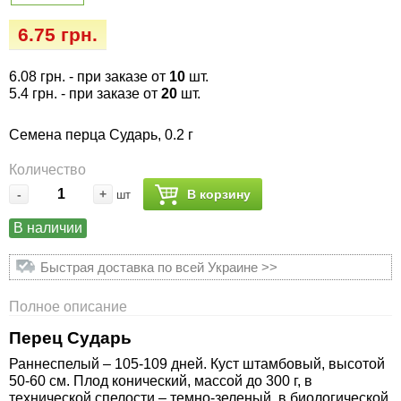
Семена огурцов
Удобрения
Удобрения «Сударушка», «Рязаночка»
6.75 грн.
Семена перца
Опрыскиватели
Удобрения «Чистый лист» кристаллические
6.08 грн.
- при заказе от
10
шт.
100 г
Семена петрушки
Горшки для цветов, кашпо
5.4 грн.
- при заказе от
20
шт.
Удобрения «Чистый лист» кристаллические
Семена перца Сударь, 0.2 г
Семена пряных трав
Перчатки
300 г
Количество
Семена редиса
Тенты
-
+
В корзину
шт
Удобрения «Чистый лист» в палочках
В наличии
Семена редьки
Средства защиты от колорадского жука
Удобрения «Чистый лист» Успех
Быстрая доставка по всей Украине >>
Семена салата
Средства защиты от тараканов, прусаков,
клопов, блох, домашних и садовых муравьев
Полное описание
Семена свеклы
Перец Сударь
Средства защиты от комаров, москитов,
клещей, ос, мошек, слепней
Раннеспелый – 105-109 дней. Куст штамбовый, высотой
Семена сельдерея
50-60 см. Плод конический, массой до 300 г, в
технической спелости – темно-зеленый, в биологической