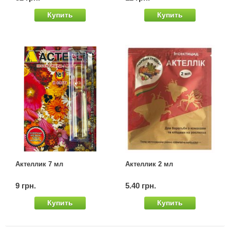
Семена щавеля
Купить
Купить
Купить семена - хиты продаж
Элитные семена в банках
Архив
Актеллик 7 мл
Актеллик 2 мл
9 грн.
5.40 грн.
Купить
Купить