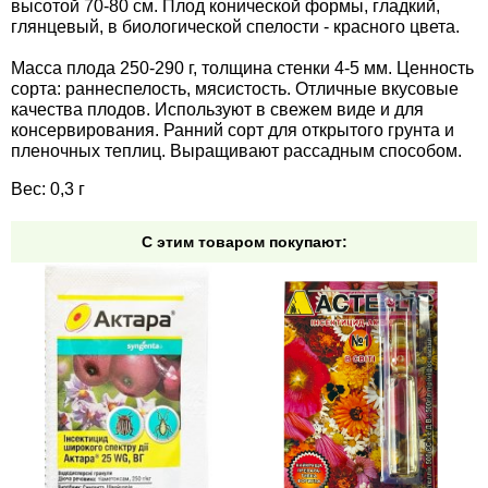
высотой 70-80 см. Плод конической формы, гладкий,
Средства защиты от мух
Семена сидератов
глянцевый, в биологической спелости - красного цвета.
Средства защиты от моли
Семена табака
Масса плода 250-290 г, толщина стенки 4-5 мм. Ценность
сорта: раннеспелость, мясистость. Отличные вкусовые
качества плодов. Используют в свежем виде и для
Средства защиты от капустницы
Семена томатов
консервирования. Ранний сорт для открытого грунта и
пленочных теплиц. Выращивают рассадным способом.
Средства защиты от кротов
Семена газонной травы
Вес: 0,3 г
Средства защиты от грызунов
Семена тыквы, патиссона
С этим товаром покупают:
Препараты для септиков, выгребных ям и
Семена укропа
дачных туалетов, биодеструкторы
Семена фасоли
Хозяйственные товары
Семена цветов
Средства защиты растений
Семена шпината
Лидеры продаж