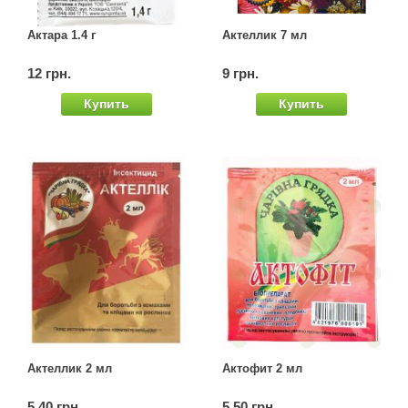
Семена щавеля
Актара 1.4 г
Актеллик 7 мл
Купить семена - хиты продаж
Элитные семена в банках
12 грн.
9 грн.
Архив
Купить
Купить
Актеллик 2 мл
Актофит 2 мл
5.40 грн.
5.50 грн.