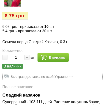
Семена огурцов
Удобрения
Удобрения «Сударушка», «Рязаночка»
Семена перца
Опрыскиватели
6.75 грн.
Удобрения «Чистый лист» кристаллические
100 г
Семена петрушки
Горшки для цветов, кашпо
6.08 грн.
- при заказе от
10
шт.
5.4 грн.
- при заказе от
20
шт.
Удобрения «Чистый лист» кристаллические
Семена пряных трав
Перчатки
300 г
Семена перца Сладкий Козачек, 0.3 г
Семена редиса
Тенты
Количество
Удобрения «Чистый лист» в палочках
-
+
В корзину
шт
Семена редьки
Средства защиты от колорадского жука
Удобрения «Чистый лист» Успех
В наличии
Семена салата
Средства защиты от тараканов, прусаков,
Быстрая доставка по всей Украине >>
клопов, блох, домашних и садовых муравьев
Семена свеклы
Полное описание
Средства защиты от комаров, москитов,
Сладкий казачок
клещей, ос, мошек, слепней
Семена сельдерея
Суперранний - 103-111 дней. Растение полуштамбовое,