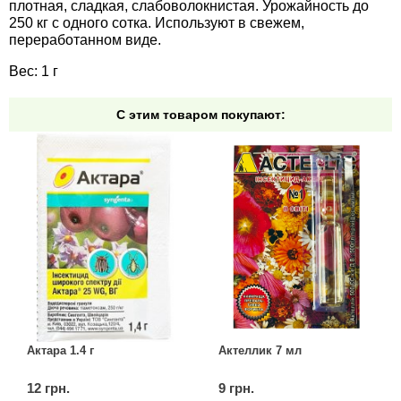
плотная, сладкая, слабоволокнистая. Урожайность до
Средства защиты от мух
Семена сидератов
250 кг с одного сотка. Используют в свежем,
переработанном виде.
Средства защиты от моли
Семена табака
Вес: 1 г
Средства защиты от капустницы
Семена томатов
С этим товаром покупают:
Средства защиты от кротов
Семена газонной травы
Средства защиты от грызунов
Семена тыквы, патиссона
Препараты для септиков, выгребных ям и
Семена укропа
дачных туалетов, биодеструкторы
Семена фасоли
Хозяйственные товары
Семена цветов
Средства защиты растений
Актара 1.4 г
Актеллик 7 мл
Семена шпината
12 грн.
9 грн.
Лидеры продаж