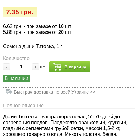
Семена огурцов
Удобрения
Удобрения «Сударушка», «Рязаночка»
7.35 грн.
Семена перца
Опрыскиватели
Удобрения «Чистый лист» кристаллические
6.62 грн.
- при заказе от
10
шт.
100 г
Семена петрушки
Горшки для цветов, кашпо
5.88 грн.
- при заказе от
20
шт.
Удобрения «Чистый лист» кристаллические
Семена дыни Титовка, 1 г
Семена пряных трав
Перчатки
300 г
Количество
Семена редиса
Тенты
-
+
В корзину
шт
Удобрения «Чистый лист» в палочках
В наличии
Семена редьки
Средства защиты от колорадского жука
Удобрения «Чистый лист» Успех
Быстрая доставка по всей Украине >>
Семена салата
Средства защиты от тараканов, прусаков,
клопов, блох, домашних и садовых муравьев
Полное описание
Семена свеклы
Дыня Титовка
- ультраскороспелая, 55-70 дней до
Средства защиты от комаров, москитов,
созревания плодов. Плод желто-оранжевый, круглый,
клещей, ос, мошек, слепней
Семена сельдерея
гладкий с сегментами грубой сетки, массой 1,5-2 кг,
хорошего товарного вида. Мякоть толстая, белая,